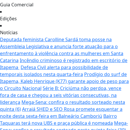
Guia Comercial
Edições
Notícias
Deputada feminista Carolline Sardá toma posse na
Assembleia Legislativa e anuncia forte atuação para o
enfrentamento à violência contra as mulheres em Santa
Catarina
Incêndio criminoso é registrado em escritório de
Itapema
Defesa Civil alerta para possibilidade de
temporais isolados nesta quarta-feira
Prodígio do surf de
Itapema, Kaleb Henrique (K77) garante apoio de peso para
o Circuito Nacional
Série B: Criciúma não perdoa, vence
fora de casa e chegou a seis vitórias consecutivas, na
liderança
Mega-Sena: confira o resultado sorteado nesta
quinta (6)
Arraiá SHED e SEO Rosa promete esquentar a
noite desta sexta-feira em Balneário Camboriú
Bairro
Taquaras terá nova UBS e praça pública é nomeada
Mega-