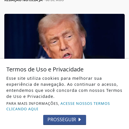
Termos de Uso e Privacidade
Esse site utiliza cookies para melhorar sua
experiência de navegação. Ao continuar o acesso,
CLÁUSULA DA CIDADANIA
entendemos que você concorda com nossos Termos
de Uso e Privacidade.
Trump assina decretos e restringe cidadania
por nascimento
PARA MAIS INFORMAÇÕES,
ACESSE NOSSOS TERMOS
CLICANDO AQUI
Trump assina decretos e restringe cidadania por
nascimento
PROSSEGUIR
REDAÇÃO NOTÍCIA JÁ
- 06 DE AGO