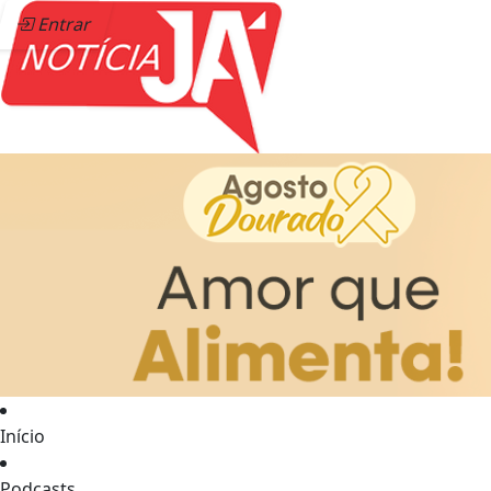
Entrar
Início
Podcasts