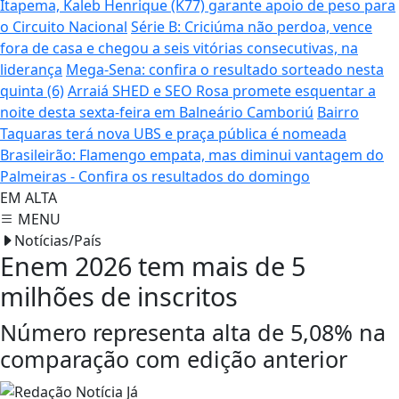
Itapema, Kaleb Henrique (K77) garante apoio de peso para
o Circuito Nacional
Série B: Criciúma não perdoa, vence
fora de casa e chegou a seis vitórias consecutivas, na
liderança
Mega-Sena: confira o resultado sorteado nesta
quinta (6)
Arraiá SHED e SEO Rosa promete esquentar a
noite desta sexta-feira em Balneário Camboriú
Bairro
Taquaras terá nova UBS e praça pública é nomeada
Brasileirão: Flamengo empata, mas diminui vantagem do
Palmeiras - Confira os resultados do domingo
EM ALTA
MENU
Notícias/País
Enem 2026 tem mais de 5
milhões de inscritos
Número representa alta de 5,08% na
comparação com edição anterior