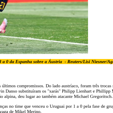
3 a 0 da Espanha sobre a Áustria - Reuters/Lisi Niesner/Ag
s últimos compromissos. Do lado austríaco, foram três trocas
n Danso substituíram os "xarás" Philipp Lienhart e Phillipp
ão alpina, deu lugar ao também atacante Michael Gregoritsch.
ças no time que venceu o Uruguai por 1 a 0 pela fase de grupo
 vaga de Mikel Merino.