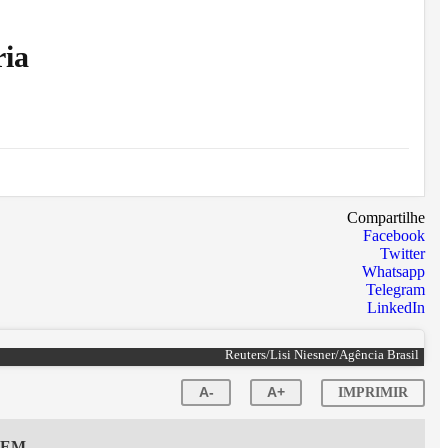
ria
Compartilhe
Facebook
Twitter
Whatsapp
Telegram
LinkedIn
Reuters/Lisi Niesner/Agência Brasil
A-
A+
IMPRIMIR
GEM