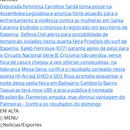
Deputada feminista Carolline Sardá toma posse na
Assembleia Legislativa e anuncia forte atuação para o
enfrentamento à violência contra as mulheres em Santa
Catarina
Incêndio criminoso é registrado em escritório de
Itapema
Defesa Civil alerta para possibilidade de
temporais isolados nesta quarta-feira
Prodígio do surf de
Itapema, Kaleb Henrique (K77) garante apoio de peso para
o Circuito Nacional
Série B: Criciúma não perdoa, vence
fora de casa e chegou a seis vitórias consecutivas, na
liderança
Mega-Sena: confira o resultado sorteado nesta
quinta (6)
Arraiá SHED e SEO Rosa promete esquentar a
noite desta sexta-feira em Balneário Camboriú
Bairro
Taquaras terá nova UBS e praça pública é nomeada
Brasileirão: Flamengo empata, mas diminui vantagem do
Palmeiras - Confira os resultados do domingo
EM ALTA
MENU
Notícias/Esportes