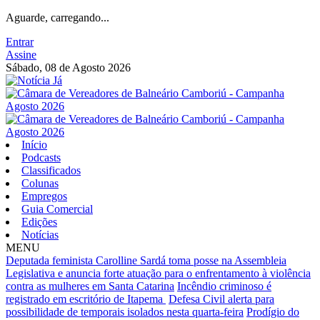
Aguarde, carregando...
Entrar
Assine
Sábado, 08 de Agosto 2026
Início
Podcasts
Classificados
Colunas
Empregos
Guia Comercial
Edições
Notícias
MENU
Deputada feminista Carolline Sardá toma posse na Assembleia
Legislativa e anuncia forte atuação para o enfrentamento à violência
contra as mulheres em Santa Catarina
Incêndio criminoso é
registrado em escritório de Itapema
Defesa Civil alerta para
possibilidade de temporais isolados nesta quarta-feira
Prodígio do