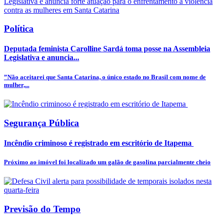
Política
Deputada feminista Carolline Sardá toma posse na Assembleia
Legislativa e anuncia...
”Não aceitarei que Santa Catarina, o único estado no Brasil com nome de
mulher,...
Segurança Pública
Incêndio criminoso é registrado em escritório de Itapema
Próximo ao imóvel foi localizado um galão de gasolina parcialmente cheio
Previsão do Tempo