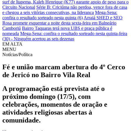
surf de Itapema, Kaleb Henrique (K77) garante apoio de peso para o
Circuito Nacional
Série B: Criciúma não perdoa, vence fora de casa
e chegou a seis vitórias consecutivas, na liderança
Mega-Sena:
confira o resultado sorteado nesta quinta (6)
Arraiá SHED e SEO
Rosa promete esquentar a noite desta sexta-feira em Balneário
Camboriú
Bairro Taquaras terá nova UBS e praça pública é
nomeada
Mega-Sena: confira o resultado sorteado nesta quinta-feira
(30) - Ninguém acertou as seis dezenas
EM ALTA
MENU
Notícias/Política
Fé e união marcam abertura do 4º Cerco
de Jericó no Bairro Vila Real
A programação está prevista até o
próximo domingo (17/5), com
celebrações, momentos de oração e
atividades religiosas abertas à
comunidade.