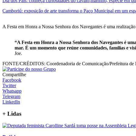
Dia dos Pais: conheça curiosidades do cavalo-marinho, espécie em que
Camboriú: exposição de arte transforma o Paço Municipal em um espa
A Festa em Honra a Nossa Senhora dos Navegantes é uma realização d
“A Festa em Honra a Nossa Senhora dos Navegantes é uma das
mar. É um momento que reúne comunidades, famílias e visit
Joe.
FONTE/CRÉDITOS:
Coordenadoria de Comunicação/Prefeitura de 
Compartilhe
Facebook
Twitter
Whatsapp
Telegram
LinkedIn
+
Lidas