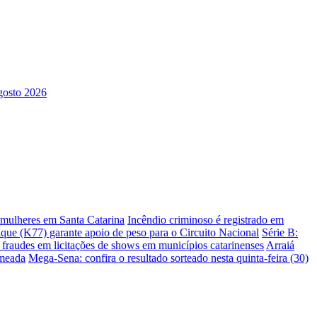
s mulheres em Santa Catarina
Incêndio criminoso é registrado em
ique (K77) garante apoio de peso para o Circuito Nacional
Série B:
e fraudes em licitações de shows em municípios catarinenses
Arraiá
omeada
Mega-Sena: confira o resultado sorteado nesta quinta-feira (30)