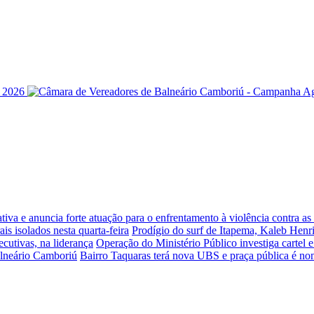
iva e anuncia forte atuação para o enfrentamento à violência contra a
is isolados nesta quarta-feira
Prodígio do surf de Itapema, Kaleb Henr
ecutivas, na liderança
Operação do Ministério Público investiga cartel 
alneário Camboriú
Bairro Taquaras terá nova UBS e praça pública é n