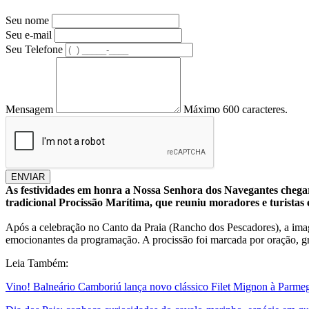
Seu nome
Seu e-mail
Seu Telefone
Mensagem
Máximo 600 caracteres.
ENVIAR
As festividades em honra a Nossa Senhora dos Navegantes chegar
tradicional Procissão Marítima, que reuniu moradores e turistas
Após a celebração no Canto da Praia (Rancho dos Pescadores), a i
emocionantes da programação. A procissão foi marcada por oração, gra
Leia Também:
Vino! Balneário Camboriú lança novo clássico Filet Mignon à Parmeg