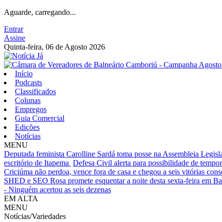
Aguarde, carregando...
Entrar
Assine
Quinta-feira, 06 de Agosto 2026
Início
Podcasts
Classificados
Colunas
Empregos
Guia Comercial
Edições
Notícias
MENU
Deputada feminista Carolline Sardá toma posse na Assembleia Legislat
escritório de Itapema
Defesa Civil alerta para possibilidade de tempora
Criciúma não perdoa, vence fora de casa e chegou a seis vitórias cons
SHED e SEO Rosa promete esquentar a noite desta sexta-feira em B
- Ninguém acertou as seis dezenas
EM ALTA
MENU
Notícias/Variedades