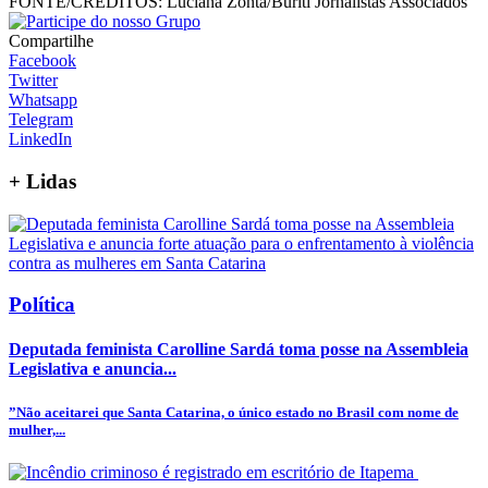
FONTE/CRÉDITOS:
Luciana Zonta/Buriti Jornalistas Associados
Compartilhe
Facebook
Twitter
Whatsapp
Telegram
LinkedIn
+
Lidas
Política
Deputada feminista Carolline Sardá toma posse na Assembleia
Legislativa e anuncia...
”Não aceitarei que Santa Catarina, o único estado no Brasil com nome de
mulher,...