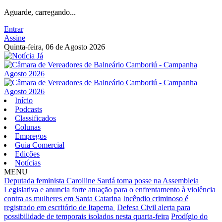
Aguarde, carregando...
Entrar
Assine
Quinta-feira, 06 de Agosto 2026
Início
Podcasts
Classificados
Colunas
Empregos
Guia Comercial
Edições
Notícias
MENU
Deputada feminista Carolline Sardá toma posse na Assembleia
Legislativa e anuncia forte atuação para o enfrentamento à violência
contra as mulheres em Santa Catarina
Incêndio criminoso é
registrado em escritório de Itapema
Defesa Civil alerta para
possibilidade de temporais isolados nesta quarta-feira
Prodígio do