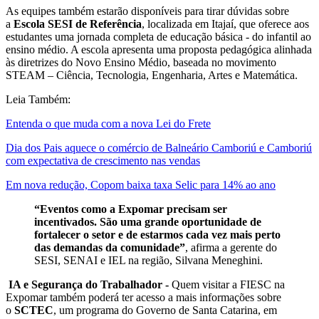
As equipes também estarão disponíveis para tirar dúvidas sobre
a
Escola SESI de Referência
, localizada em Itajaí, que oferece aos
estudantes uma jornada completa de educação básica - do infantil ao
ensino médio. A escola apresenta uma proposta pedagógica alinhada
às diretrizes do Novo Ensino Médio, baseada no movimento
STEAM – Ciência, Tecnologia, Engenharia, Artes e Matemática.
Leia Também:
Entenda o que muda com a nova Lei do Frete
Dia dos Pais aquece o comércio de Balneário Camboriú e Camboriú
com expectativa de crescimento nas vendas
Em nova redução, Copom baixa taxa Selic para 14% ao ano
“Eventos como a Expomar precisam ser
incentivados. São uma grande oportunidade de
fortalecer o setor e de estarmos cada vez mais perto
das demandas da comunidade”
, afirma a gerente do
SESI, SENAI e IEL na região, Silvana Meneghini.
IA e Segurança do Trabalhador -
Quem visitar a FIESC na
Expomar também poderá ter acesso a mais informações sobre
o
SCTEC
, um programa do Governo de Santa Catarina, em