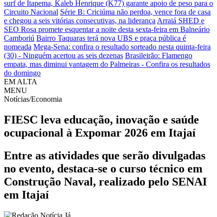
surf de Itapema, Kaleb Henrique (K77) garante apoio de peso para o
Circuito Nacional
Série B: Criciúma não perdoa, vence fora de casa
e chegou a seis vitórias consecutivas, na liderança
Arraiá SHED e
SEO Rosa promete esquentar a noite desta sexta-feira em Balneário
Camboriú
Bairro Taquaras terá nova UBS e praça pública é
nomeada
Mega-Sena: confira o resultado sorteado nesta quinta-feira
(30) - Ninguém acertou as seis dezenas
Brasileirão: Flamengo
empata, mas diminui vantagem do Palmeiras - Confira os resultados
do domingo
EM ALTA
MENU
Notícias/Economia
FIESC leva educação, inovação e saúde
ocupacional à Expomar 2026 em Itajaí
Entre as atividades que serão divulgadas
no evento, destaca-se o curso técnico em
Construção Naval, realizado pelo SENAI
em Itajaí