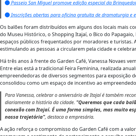
Passeio San Miguel promove edição especial da Brinquedot
Inscrições abertas para oficina gratuita de dramaturgia e 
Os balões foram distribuídos em alguns dos locais mais con
do Museu Histórico, o Shopping Itajaí, o Bico do Papagaio, 
espaços públicos frequentados por moradores e turistas. 
estimulando as pessoas a circularem pela cidade e celebrar
Há três anos à frente do Garden Café, Vanessa Novaes vem
Entre elas está a tradicional Feira Feminina, realizada an
empreendedoras de diversos segmentos para exposição de pr
consolidou como um espaço de incentivo ao empreendedori
Para Vanessa, celebrar o aniversário de Itajaí é também rec
diariamente a história da cidade.
"Queremos que cada balã
conexão com Itajaí. É uma forma simples, mas muito es
nossa trajetória"
, destaca a empresária.
A ação reforça o compromisso do Garden Café com a valoriz