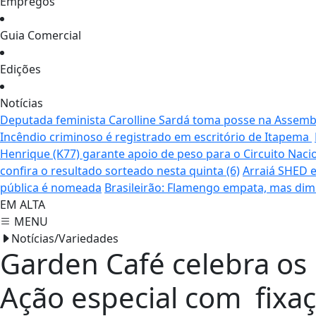
Empregos
Guia Comercial
Edições
Notícias
Deputada feminista Carolline Sardá toma posse na Assemble
Incêndio criminoso é registrado em escritório de Itapema
Henrique (K77) garante apoio de peso para o Circuito Naci
confira o resultado sorteado nesta quinta (6)
Arraiá SHED e
pública é nomeada
Brasileirão: Flamengo empata, mas dim
EM ALTA
MENU
Notícias/Variedades
Garden Café celebra os 
Ação especial com fixa