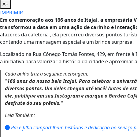
A+
IMPRIMIR
Em comemoração aos 166 anos de Itajaí, a empresária V
transformou a data em uma ação de carinho e interaç
afazeres da cafeteria , ela percorreu diversos pontos turí
contendo uma mensagem especial e um brinde surpresa.
Localizado na Rua Cônego Tomás Fontes, 429, em frente à I
a iniciativa para valorizar a história da cidade e aproxima
Cada balão traz a seguinte mensagem:
"166 anos da nossa bela Itajaí. Para celebrar o anivers
diversos pontos. Um deles chegou até você! Antes de est
ele, publique em seu Instagram e marque o Garden Café
desfrute do seu prêmio."
Leia Também:
Pai e filho compartilham histórias e dedicação no serviço