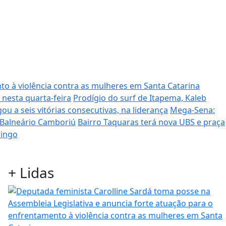
to à violência contra as mulheres em Santa Catarina
 nesta quarta-feira
Prodígio do surf de Itapema, Kaleb
ou a seis vitórias consecutivas, na liderança
Mega-Sena:
 Balneário Camboriú
Bairro Taquaras terá nova UBS e praça
mingo
+
Lidas