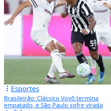
Esportes
Brasileirão: Clássico Vovô termina
empatado, e São Paulo sofre virada