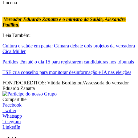
Lucena.
Vereador Eduardo Zanatta e o ministro da Saúde, Alexandre
Padilha.
Leia Também:
Cultura e saúde em pauta: Câmara debate dois projetos da vereadora
Ciça Müller
Partidos têm até o dia 15 para registrarem candidaturas nos tribunais
TSE cria conselho para monitorar desinformação e IA nas eleições
FONTE/CRÉDITOS:
Vitória Bordignon/Assessoria do vereador
Eduardo Zanatta
Compartilhe
Facebook
Twitter
Whatsapp
Telegram
LinkedIn