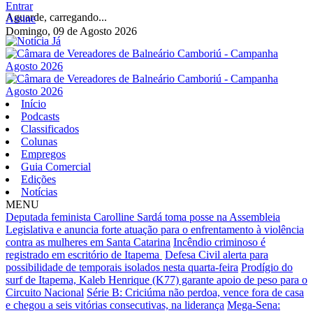
Entrar
Aguarde, carregando...
Assine
Domingo, 09 de Agosto 2026
Início
Podcasts
Classificados
Colunas
Empregos
Guia Comercial
Edições
Notícias
MENU
Deputada feminista Carolline Sardá toma posse na Assembleia
Legislativa e anuncia forte atuação para o enfrentamento à violência
contra as mulheres em Santa Catarina
Incêndio criminoso é
registrado em escritório de Itapema
Defesa Civil alerta para
possibilidade de temporais isolados nesta quarta-feira
Prodígio do
surf de Itapema, Kaleb Henrique (K77) garante apoio de peso para o
Circuito Nacional
Série B: Criciúma não perdoa, vence fora de casa
e chegou a seis vitórias consecutivas, na liderança
Mega-Sena: