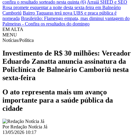
confira o resultado sorteado nesta quinta (6)
Arraiá SHED e SEO
Rosa promete esquentar a noite desta sexta-feira em Balneário
Camboriú
Bairro Taquaras terá nova UBS e praça pública é
nomeada
Brasileirão: Flamengo empata, mas diminui vantagem do
Palmeiras - Confira os resultados do domingo
EM ALTA
MENU
Notícias/Política
Investimento de R$ 30 milhões: Vereador
Eduardo Zanatta anuncia assinatura da
Policlínica de Balneário Camboriú nesta
sexta-feira
O ato representa mais um avanço
importante para a saúde pública da
cidade
Por
Redação Notícia Já
13/05/2026 10:17