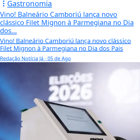
Gastronomia
Vino! Balneário Camboriú lança novo
clássico Filet Mignon à Parmegiana no Dia
dos...
Vino! Balneário Camboriú lança novo clássico
Filet Mignon à Parmegiana no Dia dos Pais
Redação Notícia Já
- 05 de Ago