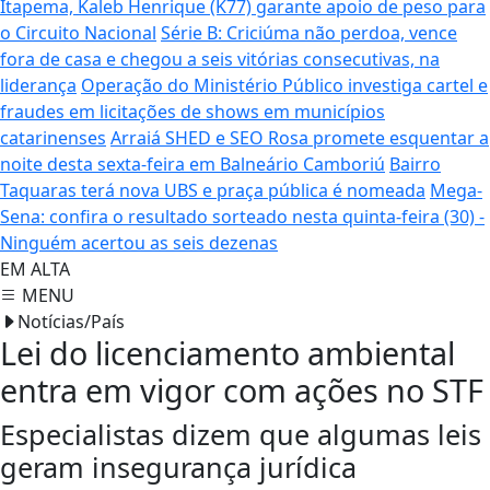
Itapema, Kaleb Henrique (K77) garante apoio de peso para
o Circuito Nacional
Série B: Criciúma não perdoa, vence
fora de casa e chegou a seis vitórias consecutivas, na
liderança
Operação do Ministério Público investiga cartel e
fraudes em licitações de shows em municípios
catarinenses
Arraiá SHED e SEO Rosa promete esquentar a
noite desta sexta-feira em Balneário Camboriú
Bairro
Taquaras terá nova UBS e praça pública é nomeada
Mega-
Sena: confira o resultado sorteado nesta quinta-feira (30) -
Ninguém acertou as seis dezenas
EM ALTA
MENU
Notícias/País
Lei do licenciamento ambiental
entra em vigor com ações no STF
Especialistas dizem que algumas leis
geram insegurança jurídica