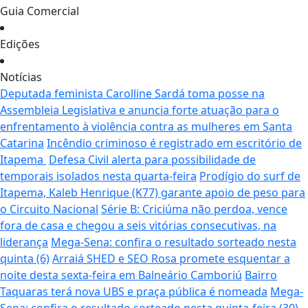
Guia Comercial
Edições
Notícias
Deputada feminista Carolline Sardá toma posse na
Assembleia Legislativa e anuncia forte atuação para o
enfrentamento à violência contra as mulheres em Santa
Catarina
Incêndio criminoso é registrado em escritório de
Itapema
Defesa Civil alerta para possibilidade de
temporais isolados nesta quarta-feira
Prodígio do surf de
Itapema, Kaleb Henrique (K77) garante apoio de peso para
o Circuito Nacional
Série B: Criciúma não perdoa, vence
fora de casa e chegou a seis vitórias consecutivas, na
liderança
Mega-Sena: confira o resultado sorteado nesta
quinta (6)
Arraiá SHED e SEO Rosa promete esquentar a
noite desta sexta-feira em Balneário Camboriú
Bairro
Taquaras terá nova UBS e praça pública é nomeada
Mega-