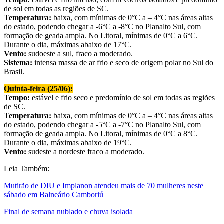
de sol em todas as regiões de SC.
Temperatura:
baixa, com mínimas de 0°C a – 4°C nas áreas altas
do estado, podendo chegar a -6°C a -8°C no Planalto Sul, com
formação de geada ampla. No Litoral, mínimas de 0°C a 6°C.
Durante o dia, máximas abaixo de 17°C.
Vento:
sudoeste a sul, fraco a moderado.
Sistema:
intensa massa de ar frio e seco de origem polar no Sul do
Brasil.
Quinta-feira (25/06):
Tempo:
estável e frio seco e predomínio de sol em todas as regiões
de SC.
Temperatura:
baixa, com mínimas de 0°C a – 4°C nas áreas altas
do estado, podendo chegar a -5°C a -7°C no Planalto Sul, com
formação de geada ampla. No Litoral, mínimas de 0°C a 8°C.
Durante o dia, máximas abaixo de 19°C.
Vento:
sudeste a nordeste fraco a moderado.
Leia Também:
Mutirão de DIU e Implanon atendeu mais de 70 mulheres neste
sábado em Balneário Camboriú
Final de semana nublado e chuva isolada