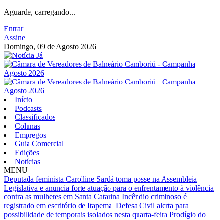
Aguarde, carregando...
Entrar
Assine
Domingo, 09 de Agosto 2026
Início
Podcasts
Classificados
Colunas
Empregos
Guia Comercial
Edições
Notícias
MENU
Deputada feminista Carolline Sardá toma posse na Assembleia
Legislativa e anuncia forte atuação para o enfrentamento à violência
contra as mulheres em Santa Catarina
Incêndio criminoso é
registrado em escritório de Itapema
Defesa Civil alerta para
possibilidade de temporais isolados nesta quarta-feira
Prodígio do