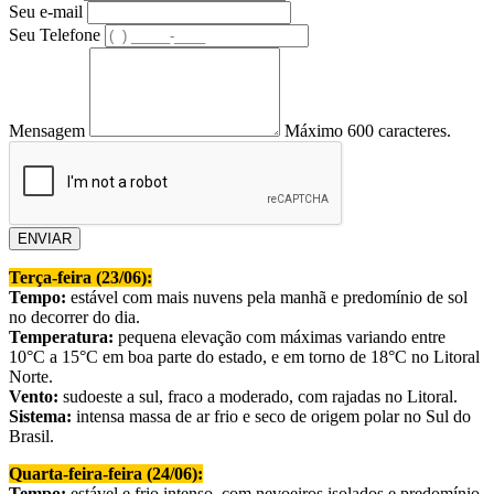
Seu e-mail
Seu Telefone
Mensagem
Máximo 600 caracteres.
ENVIAR
Terça-feira (23/06):
Tempo:
estável com mais nuvens pela manhã e predomínio de sol
no decorrer do dia.
Temperatura:
pequena elevação com máximas variando entre
10°C a 15°C em boa parte do estado, e em torno de 18°C no Litoral
Norte.
Vento:
sudoeste a sul, fraco a moderado, com rajadas no Litoral.
Sistema:
intensa massa de ar frio e seco de origem polar no Sul do
Brasil.
Quarta-feira-feira (24/06):
Tempo:
estável e frio intenso, com nevoeiros isolados e predomínio