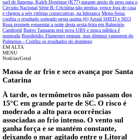
surf de Itapema, Kaleb Henrique (K77) garante apoio de peso para o
Circuito Nacional
Série B: Criciúma não perdoa, vence fora de casa
e chegou a seis vitórias consecutivas, na liderança
Mega-Sena:
confira o resultado sorteado nesta quinta (6)
Arraiá SHED e SEO
Rosa promete esquentar a noite desta sexta-feira em Balneário
Camboriú
Bairro Taquaras terá nova UBS e praça pública é
nomeada
Brasileirão: Flamengo empata, mas diminui vantagem do
Palmeiras - Confira os resultados do domingo
EM ALTA
MENU
Notícias/Geral
Massa de ar frio e seco avança por Santa
Catarina
À tarde, os termômetros não passam dos
15°C em grande parte de SC. O risco é
moderado a alto para ocorrências
associadas ao frio intenso. O vento sul
ganha força e se mantém constante,
deixando o mar agitado entre o Litoral