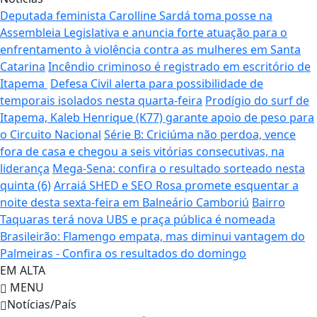
Deputada feminista Carolline Sardá toma posse na
Assembleia Legislativa e anuncia forte atuação para o
enfrentamento à violência contra as mulheres em Santa
Catarina
Incêndio criminoso é registrado em escritório de
Itapema
Defesa Civil alerta para possibilidade de
temporais isolados nesta quarta-feira
Prodígio do surf de
Itapema, Kaleb Henrique (K77) garante apoio de peso para
o Circuito Nacional
Série B: Criciúma não perdoa, vence
fora de casa e chegou a seis vitórias consecutivas, na
liderança
Mega-Sena: confira o resultado sorteado nesta
quinta (6)
Arraiá SHED e SEO Rosa promete esquentar a
noite desta sexta-feira em Balneário Camboriú
Bairro
Taquaras terá nova UBS e praça pública é nomeada
Brasileirão: Flamengo empata, mas diminui vantagem do
Palmeiras - Confira os resultados do domingo
EM ALTA
MENU
Notícias/País