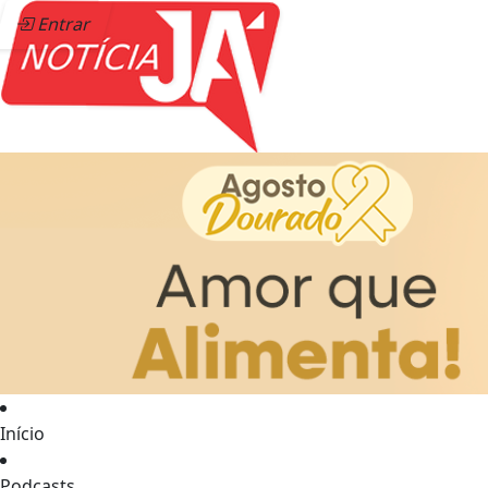
Entrar
Início
Podcasts