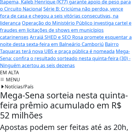
Itapema, Kaleb Henrique (K77) garante apoio de peso para
o Circuito Nacional
Série B: Criciúma não perdoa, vence
fora de casa e chegou a seis vitórias consecutivas, na
liderança
Operação do Ministério Público investiga cartel e
fraudes em licitações de shows em municípios
catarinenses
Arraiá SHED e SEO Rosa promete esquentar a
noite desta sexta-feira em Balneário Camboriú
Bairro
Taquaras terá nova UBS e praça pública é nomeada
Mega-
Sena: confira o resultado sorteado nesta quinta-feira (30) -
Ninguém acertou as seis dezenas
EM ALTA
MENU
Notícias/País
Mega-Sena sorteia nesta quinta-
feira prêmio acumulado em R$
52 milhões
Apostas podem ser feitas até as 20h,