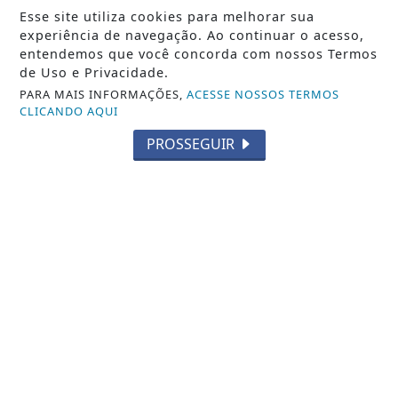
Esse site utiliza cookies para melhorar sua
“LEGADO DE AMOR”
experiência de navegação. Ao continuar o acesso,
Exposição no Balneário Shopping celebra
entendemos que você concorda com nossos Termos
vínculos entre pais e filhos
de Uso e Privacidade.
PARA MAIS INFORMAÇÕES,
ACESSE NOSSOS TERMOS
Exposição no Balneário Shopping celebra vínculos
CLICANDO AQUI
entre pais e filhos
REDAÇÃO NOTÍCIA JÁ
- 06 DE AGO
PROSSEGUIR
TODAS AS POSTAGENS
Não possui uma conta?
Você pode ler matérias exclusivas, anunciar