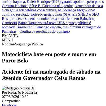
surf de Itapema, Kaleb Henrique (K77) garante apoio de peso para o
Circuito Nacional
Série B: Criciúma não perdoa, vence fora de casa
e chegou a seis vitórias consecutivas, na liderança
Mega-Sena:
confira o resultado sorteado nesta quinta (6)
Arraiá SHED e SEO
Rosa promete esquentar a noite desta sexta-feira em Balneário
Camboriú
Bairro Taquaras terá nova UBS e praça pública é
nomeada
Brasileirão: Flamengo empata, mas diminui vantagem do
Palmeiras - Confira os resultados do domingo
EM ALTA
MENU
Notícias/Segurança Pública
Motociclista bate em poste e morre em
Porto Belo
Acidente foi na madrugada de sábado na
Avenida Governador Celso Ramos
Por
Redação Notícia Já
07/06/2026 10:32
Compartilhe
Facebook