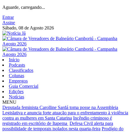
Aguarde, carregando...
Entrar
Assine
Sábado, 08 de Agosto 2026
Início
Podcasts
Classificados
Colunas
Empregos
Guia Comercial
Edições
Notícias
MENU
Deputada feminista Carolline Sardá toma posse na Assembleia
Legislativa e anuncia forte atuação para o enfrentamento à violência
contra as mulheres em Santa Catarina
Incêndio criminoso é
registrado em escritório de Itapema
Defesa Civil alerta para
possibilidade de temporais isolados nesta quarta-feira
Prodígio do