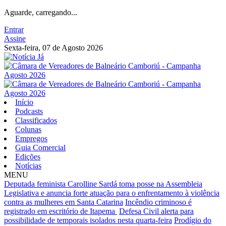
Aguarde, carregando...
Entrar
Assine
Sexta-feira, 07 de Agosto 2026
Início
Podcasts
Classificados
Colunas
Empregos
Guia Comercial
Edições
Notícias
MENU
Deputada feminista Carolline Sardá toma posse na Assembleia
Legislativa e anuncia forte atuação para o enfrentamento à violência
contra as mulheres em Santa Catarina
Incêndio criminoso é
registrado em escritório de Itapema
Defesa Civil alerta para
possibilidade de temporais isolados nesta quarta-feira
Prodígio do