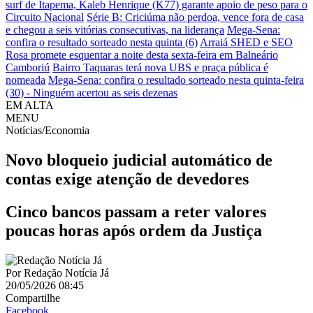
surf de Itapema, Kaleb Henrique (K77) garante apoio de peso para o
Circuito Nacional
Série B: Criciúma não perdoa, vence fora de casa
e chegou a seis vitórias consecutivas, na liderança
Mega-Sena:
confira o resultado sorteado nesta quinta (6)
Arraiá SHED e SEO
Rosa promete esquentar a noite desta sexta-feira em Balneário
Camboriú
Bairro Taquaras terá nova UBS e praça pública é
nomeada
Mega-Sena: confira o resultado sorteado nesta quinta-feira
(30) - Ninguém acertou as seis dezenas
EM ALTA
MENU
Notícias/Economia
Novo bloqueio judicial automático de
contas exige atenção de devedores
Cinco bancos passam a reter valores
poucas horas após ordem da Justiça
Por
Redação Notícia Já
20/05/2026 08:45
Compartilhe
Facebook