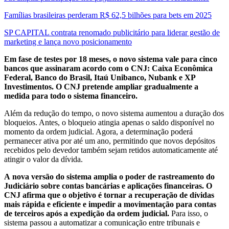
Famílias brasileiras perderam R$ 62,5 bilhões para bets em 2025
SP CAPITAL contrata renomado publicitário para liderar gestão de
marketing e lança novo posicionamento
Em fase de testes por 18 meses, o novo sistema vale para cinco
bancos que assinaram acordo com o CNJ: Caixa Econômica
Federal, Banco do Brasil, Itaú Unibanco, Nubank e XP
Investimentos. O CNJ pretende ampliar gradualmente a
medida para todo o sistema financeiro.
Além da redução do tempo, o novo sistema aumentou a duração dos
bloqueios. Antes, o bloqueio atingia apenas o saldo disponível no
momento da ordem judicial. Agora, a determinação poderá
permanecer ativa por até um ano, permitindo que novos depósitos
recebidos pelo devedor também sejam retidos automaticamente até
atingir o valor da dívida.
A nova versão do sistema amplia o poder de rastreamento do
Judiciário sobre contas bancárias e aplicações financeiras. O
CNJ afirma que o objetivo é tornar a recuperação de dívidas
mais rápida e eficiente e impedir a movimentação para contas
de terceiros após a expedição da ordem judicial.
Para isso, o
sistema passou a automatizar a comunicação entre tribunais e