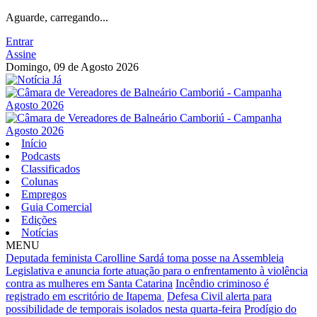
Aguarde, carregando...
Entrar
Assine
Domingo, 09 de Agosto 2026
Início
Podcasts
Classificados
Colunas
Empregos
Guia Comercial
Edições
Notícias
MENU
Deputada feminista Carolline Sardá toma posse na Assembleia
Legislativa e anuncia forte atuação para o enfrentamento à violência
contra as mulheres em Santa Catarina
Incêndio criminoso é
registrado em escritório de Itapema
Defesa Civil alerta para
possibilidade de temporais isolados nesta quarta-feira
Prodígio do