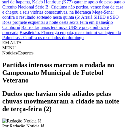
surf de Itapema, Kaleb Henrique (K77) garante apoio de peso para o
Circuito Nacional
Série B: Criciúma não perdoa, vence fora de casa
e chegou a seis vitórias consecutivas, na liderança
Mega-Sena:
confira o resultado sorteado nesta quinta (6)
Arraiá SHED e SEO
Rosa promete esquentar a noite desta sexta-feira em Balneário
Camboriú
Bairro Taquaras terá nova UBS e praça pública é
nomeada
Brasileirão: Flamengo empata, mas diminui vantagem do
Palmeiras - Confira os resultados do domingo
EM ALTA
MENU
Notícias/Esportes
Partidas intensas marcam a rodada no
Campeonato Municipal de Futebol
Veterano
Duelos que haviam sido adiados pelas
chuvas movimentaram a cidade na noite
de terça-feira (2)
Por
Redação Notícia Já