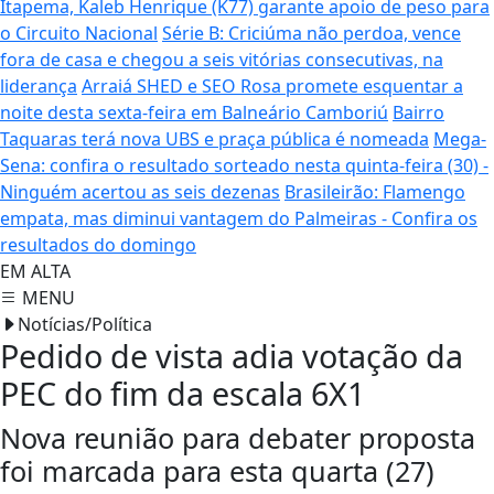
Itapema, Kaleb Henrique (K77) garante apoio de peso para
o Circuito Nacional
Série B: Criciúma não perdoa, vence
fora de casa e chegou a seis vitórias consecutivas, na
liderança
Arraiá SHED e SEO Rosa promete esquentar a
noite desta sexta-feira em Balneário Camboriú
Bairro
Taquaras terá nova UBS e praça pública é nomeada
Mega-
Sena: confira o resultado sorteado nesta quinta-feira (30) -
Ninguém acertou as seis dezenas
Brasileirão: Flamengo
empata, mas diminui vantagem do Palmeiras - Confira os
resultados do domingo
EM ALTA
MENU
Notícias/Política
Pedido de vista adia votação da
PEC do fim da escala 6X1
Nova reunião para debater proposta
foi marcada para esta quarta (27)