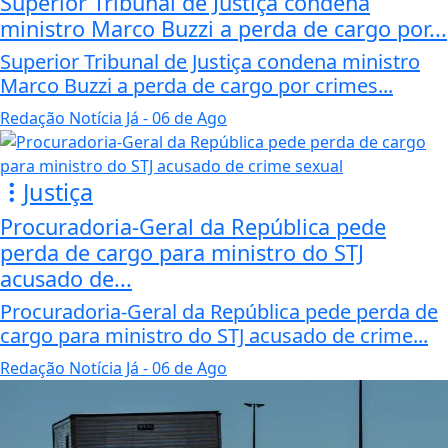
Superior Tribunal de Justiça condena
ministro Marco Buzzi a perda de cargo por...
Superior Tribunal de Justiça condena ministro
Marco Buzzi a perda de cargo por crimes...
Redação Notícia Já
- 06 de Ago
Justiça
Procuradoria-Geral da República pede
perda de cargo para ministro do STJ
acusado de...
Procuradoria-Geral da República pede perda de
cargo para ministro do STJ acusado de crime...
Redação Notícia Já
- 06 de Ago