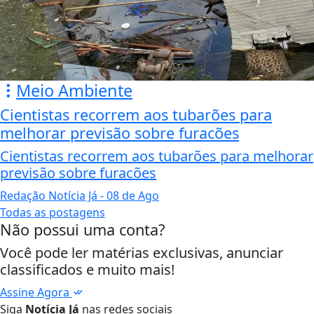
Meio Ambiente
Cientistas recorrem aos tubarões para
melhorar previsão sobre furacões
Cientistas recorrem aos tubarões para melhorar
previsão sobre furacões
Redação Notícia Já
- 08 de Ago
Todas as postagens
Não possui uma conta?
Você pode ler matérias exclusivas, anunciar
classificados e muito mais!
Assine Agora
Siga
Notícia Já
nas redes sociais