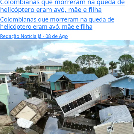
Colombianas que morreram na queda de
helicóptero eram avó, mãe e filha
Colombianas que morreram na queda de
helicóptero eram avó, mãe e filha
Redação Notícia Já
- 08 de Ago