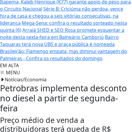
Itapema, Kaleb Henrique (K77) garante apoio de peso para
o Circuito Nacional
Série B: Criciúma não perdoa, vence
fora de casa e chegou a seis vitórias consecutivas, na
liderança
Mega-Sena: confira o resultado sorteado nesta
quinta (6)
Arraiá SHED e SEO Rosa promete esquentar a
noite desta sexta-feira em Balneário Camboriú
Bairro
Taquaras terá nova UBS e praça pública é nomeada
Brasileirão: Flamengo empata, mas diminui vantagem do
Palmeiras - Confira os resultados do domingo
EM ALTA
MENU
Notícias/Economia
Petrobras implementa desconto
no diesel a partir de segunda-
feira
Preço médio de venda a
distribuidoras terá queda de R$