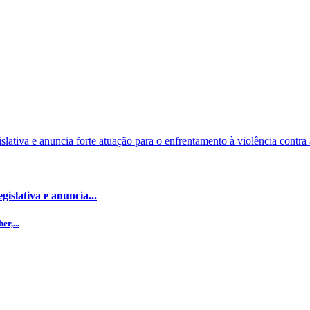
islativa e anuncia...
r,...