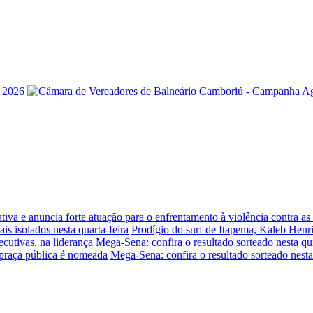
iva e anuncia forte atuação para o enfrentamento à violência contra a
is isolados nesta quarta-feira
Prodígio do surf de Itapema, Kaleb Henr
ecutivas, na liderança
Mega-Sena: confira o resultado sorteado nesta qui
praça pública é nomeada
Mega-Sena: confira o resultado sorteado nesta