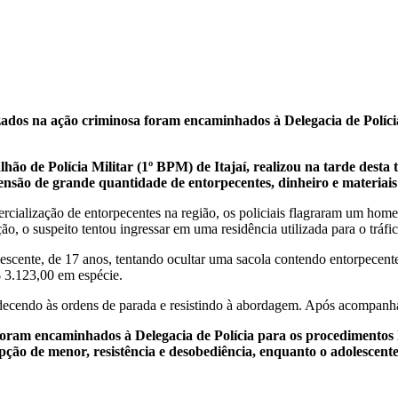
izados na ação criminosa foram encaminhados à Delegacia de Polícia
hão de Polícia Militar (1º BPM) de Itajaí, realizou na tarde dest
ensão de grande quantidade de entorpecentes, dinheiro e materiais 
cialização de entorpecentes na região, os policiais flagraram um hom
 o suspeito tentou ingressar em uma residência utilizada para o tráfic
olescente, de 17 anos, tentando ocultar uma sacola contendo entorpece
 3.123,00 em espécie.
ecendo às ordens de parada e resistindo à abordagem. Após acompanhame
 foram encaminhados à Delegacia de Polícia para os procedimentos l
rupção de menor, resistência e desobediência, enquanto o adolescent