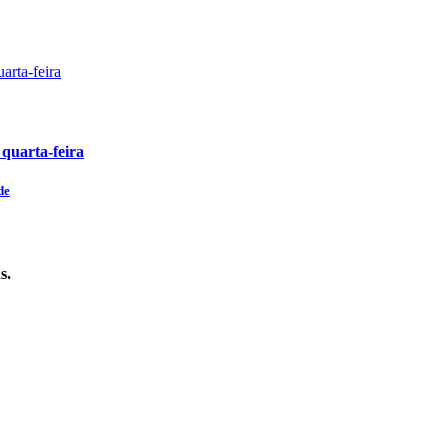
 quarta-feira
de
s.