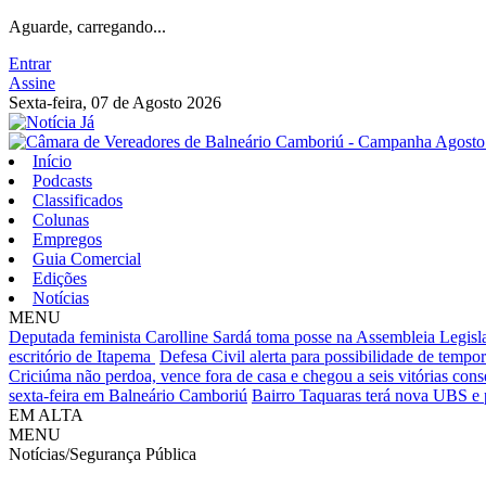
Aguarde, carregando...
Entrar
Assine
Sexta-feira, 07 de Agosto 2026
Início
Podcasts
Classificados
Colunas
Empregos
Guia Comercial
Edições
Notícias
MENU
Deputada feminista Carolline Sardá toma posse na Assembleia Legislat
escritório de Itapema
Defesa Civil alerta para possibilidade de tempora
Criciúma não perdoa, vence fora de casa e chegou a seis vitórias cons
sexta-feira em Balneário Camboriú
Bairro Taquaras terá nova UBS e 
EM ALTA
MENU
Notícias/Segurança Pública