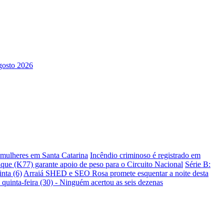
s mulheres em Santa Catarina
Incêndio criminoso é registrado em
ique (K77) garante apoio de peso para o Circuito Nacional
Série B:
nta (6)
Arraiá SHED e SEO Rosa promete esquentar a noite desta
 quinta-feira (30) - Ninguém acertou as seis dezenas