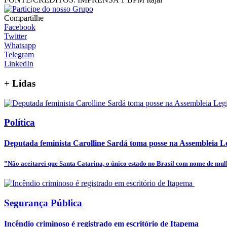
Compartilhe
Facebook
Twitter
Whatsapp
Telegram
LinkedIn
+
Lidas
Política
Deputada feminista Carolline Sardá toma posse na Assembleia Leg
”Não aceitarei que Santa Catarina, o único estado no Brasil com nome de mulhe
Segurança Pública
Incêndio criminoso é registrado em escritório de Itapema