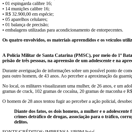
• 01 espingarda calibre 16;
• 14 munições calibre 16;
• R$ 32.900,00 em espécie;
• 05 aparelhos celulares;
• 01 balança de precisão;
• embalagens utilizadas para acondicionamento de entorpecentes.
Os quatro envolvidos, os materiais apreendidos e os veículos util
A Polícia Militar de Santa Catarina (PMSC), por meio do 1º Batal
prisão de três pessoas, na apreensão de um adolescente e na apre
Durante averiguação de informações sobre um possível ponto de comer
para outro homem, de 43 anos. Ao perceber a aproximação da guarnição,
No local, os militares visualizaram uma mulher, de 26 anos, e um ad
gramas de crack, 102 gramas de cocaína, 20 gramas de maconha e R$
O homem de 28 anos tentou fugir ao perceber a ação policial, desobed
Diante dos fatos, os dois homens, a mulher e o adolescente
crimes detráfico de drogas, associação para o tráfico, cor
delitos.
FONTE/CRÉDITOS:
IMPRENSA 1ºBPM Itajaí