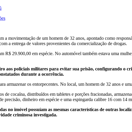
ú
ões
ficaram a movimentação de um homem de 32 anos, apontado como respons
m a entrega de valores provenientes da comercialização de drogas.
ram R$ 29.900,00 em espécie. No automóvel também estava uma mulher d
o aos policiais militares para evitar sua prisão, configurando o
constatados durante a ocorrência.
para armazenar os entorpecentes. No local, um homem de 32 anos e uma 
s de cocaína, distribuídos em tabletes e porções fracionadas, armazen
de precisão, dinheiro em espécie e uma espingarda calibre 16 com 14 m
as no imóvel possuíam as mesmas características de outras localiz
ividade criminosa investigada.