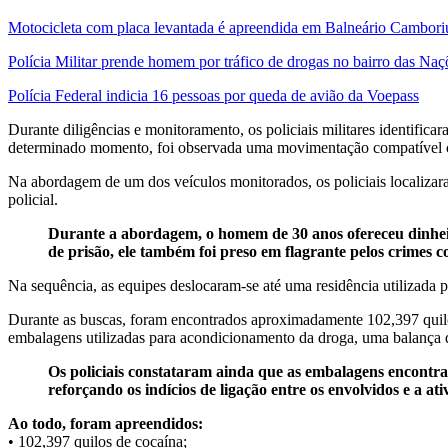
Motocicleta com placa levantada é apreendida em Balneário Cambori
Polícia Militar prende homem por tráfico de drogas no bairro das Naç
Polícia Federal indicia 16 pessoas por queda de avião da Voepass
Durante diligências e monitoramento, os policiais militares identi
determinado momento, foi observada uma movimentação compatível co
Na abordagem de um dos veículos monitorados, os policiais localiza
policial.
Durante a abordagem, o homem de 30 anos ofereceu dinheir
de prisão, ele também foi preso em flagrante pelos crimes 
Na sequência, as equipes deslocaram-se até uma residência utilizada 
Durante as buscas, foram encontrados aproximadamente 102,397 quilo
embalagens utilizadas para acondicionamento da droga, uma balança 
Os policiais constataram ainda que as embalagens encontrad
reforçando os indícios de ligação entre os envolvidos e a at
Ao todo, foram apreendidos:
• 102,397 quilos de cocaína;