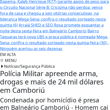
Itapema, Kaleb Henrique (K77) garante apoio de peso para
o Circuito Nacional
Série B: Criciúma não perdoa, vence
fora de casa e chegou a seis vitórias consecutivas, na
liderança
Mega-Sena: confira o resultado sorteado nesta
quinta (6)
Arraiá SHED e SEO Rosa promete esquentar a
noite desta sexta-feira em Balneário Camboriú
Bairro
Taquaras terá nova UBS e praça pública é nomeada
Mega-
Sena: confira o resultado sorteado nesta quinta-feira (30) -
Ninguém acertou as seis dezenas
EM ALTA
MENU
Notícias/Segurança Pública
Polícia Militar apreende arma,
drogas e mais de 24 mil dólares
em Camboriú
Condenada por homicídio é presa
em Balneário Camboriú - Homem cai