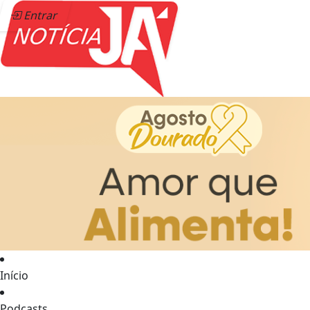
Entrar
Início
Podcasts