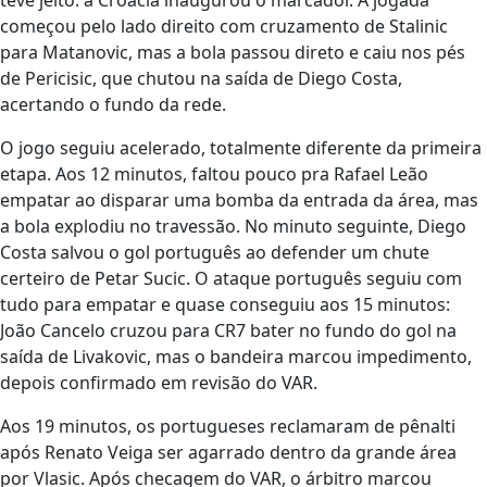
teve jeito: a Croácia inaugurou o marcador. A jogada
começou pelo lado direito com cruzamento de Stalinic
para Matanovic, mas a bola passou direto e caiu nos pés
de Pericisic, que chutou na saída de Diego Costa,
acertando o fundo da rede.
O jogo seguiu acelerado, totalmente diferente da primeira
etapa. Aos 12 minutos, faltou pouco pra Rafael Leão
empatar ao disparar uma bomba da entrada da área, mas
a bola explodiu no travessão. No minuto seguinte, Diego
Costa salvou o gol português ao defender um chute
certeiro de Petar Sucic. O ataque português seguiu com
tudo para empatar e quase conseguiu aos 15 minutos:
João Cancelo cruzou para CR7 bater no fundo do gol na
saída de Livakovic, mas o bandeira marcou impedimento,
depois confirmado em revisão do VAR.
Aos 19 minutos, os portugueses reclamaram de pênalti
após Renato Veiga ser agarrado dentro da grande área
por Vlasic. Após checagem do VAR, o árbitro marcou