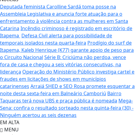
Deputada feminista Carolline Sardá toma posse na
Assembleia Legislativa e anuncia forte atuação para o
enfrentamento à violência contra as mulheres em Santa
Catarina
Incêndio criminoso é registrado em escritório de
Itapema
Defesa Civil alerta para possibilidade de
temporais isolados nesta quarta-feira
Prodígio do surf de
Itapema, Kaleb Henrique (K77) garante apoio de peso para
o Circuito Nacional
Série B: Criciúma não perdoa, vence
fora de casa e chegou a seis vitórias consecutivas, na
liderança
Operação do Ministério Público investiga cartel e
fraudes em licitações de shows em municípios
catarinenses
Arraiá SHED e SEO Rosa promete esquentar a
noite desta sexta-feira em Balneário Camboriú
Bairro
Taquaras terá nova UBS e praça pública é nomeada
Mega-
Sena: confira o resultado sorteado nesta quinta-feira (30) -
Ninguém acertou as seis dezenas
EM ALTA
MENU