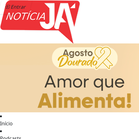
Entrar
Início
Podcasts