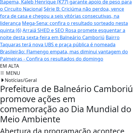
Itapema, Kaleb Henrique (K77) garante apoio de peso para
o Circuito Nacional
Série B: Criciúma não perdoa, vence
fora de casa e chegou a seis vitórias consecutivas, na
liderança
Mega-Sena: confira o resultado sorteado nesta
quinta (6)
Arraiá SHED e SEO Rosa promete esquentar a
noite desta sexta-feira em Balneário Camboriú
Bairro
Taquaras terá nova UBS e praça pública é nomeada
Brasileirão: Flamengo empata, mas diminui vantagem do
Palmeiras - Confira os resultados do domingo
EM ALTA
MENU
Notícias/Geral
Prefeitura de Balneário Camboriú
promove ações em
comemoração ao Dia Mundial do
Meio Ambiente
Abertura da programação acontece