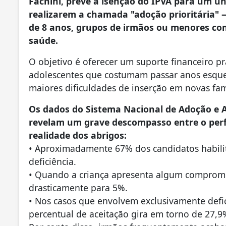
Fachini, prevê a isenção do IPVA para um ún
realizarem a chamada "adoção prioritária"
de 8 anos, grupos de irmãos ou menores com
saúde.
O objetivo é oferecer um suporte financeiro pr
adolescentes que costumam passar anos esquec
maiores dificuldades de inserção em novas fam
Os dados do Sistema Nacional de Adoção e A
revelam um grave descompasso entre o perfi
realidade dos abrigos:
• Aproximadamente 67% dos candidatos habil
deficiência.
• Quando a criança apresenta algum comprometi
drasticamente para 5%.
• Nos casos que envolvem exclusivamente defici
percentual de aceitação gira em torno de 27,