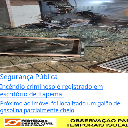
Segurança Pública
Incêndio criminoso é registrado em
escritório de Itapema
Próximo ao imóvel foi localizado um galão de
gasolina parcialmente cheio