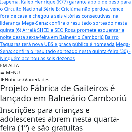
Itapema, Kaleb Henrique (K77) garante apoio de peso para
o Circuito Nacional
Série B: Criciúma não perdoa, vence
fora de casa e chegou a seis vitórias consecutivas, na
liderança
Mega-Sena: confira o resultado sorteado nesta
quinta (6)
Arraiá SHED e SEO Rosa promete esquentar a
noite desta sexta-feira em Balneário Camboriú
Bairro
Taquaras terá nova UBS e praça pública é nomeada
Mega-
Sena: confira o resultado sorteado nesta quinta-feira (30) -
Ninguém acertou as seis dezenas
EM ALTA
MENU
Notícias/Variedades
Projeto Fábrica de Gaiteiros é
lançado em Balneário Camboriú
Inscrições para crianças e
adolescentes abrem nesta quarta-
feira (1º) e são gratuitas