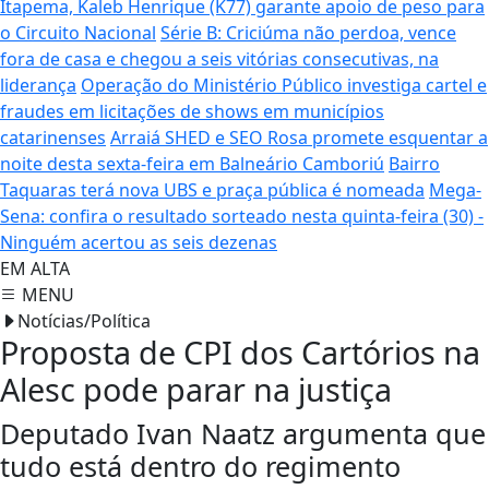
Itapema, Kaleb Henrique (K77) garante apoio de peso para
o Circuito Nacional
Série B: Criciúma não perdoa, vence
fora de casa e chegou a seis vitórias consecutivas, na
liderança
Operação do Ministério Público investiga cartel e
fraudes em licitações de shows em municípios
catarinenses
Arraiá SHED e SEO Rosa promete esquentar a
noite desta sexta-feira em Balneário Camboriú
Bairro
Taquaras terá nova UBS e praça pública é nomeada
Mega-
Sena: confira o resultado sorteado nesta quinta-feira (30) -
Ninguém acertou as seis dezenas
EM ALTA
MENU
Notícias/Política
Proposta de CPI dos Cartórios na
Alesc pode parar na justiça
Deputado Ivan Naatz argumenta que
tudo está dentro do regimento