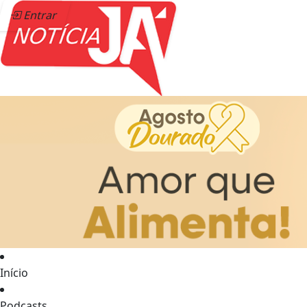
Entrar
Início
Podcasts