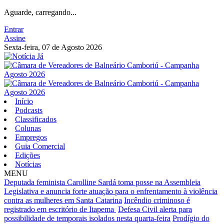
Aguarde, carregando...
Entrar
Assine
Sexta-feira, 07 de Agosto 2026
Início
Podcasts
Classificados
Colunas
Empregos
Guia Comercial
Edições
Notícias
MENU
Deputada feminista Carolline Sardá toma posse na Assembleia
Legislativa e anuncia forte atuação para o enfrentamento à violência
contra as mulheres em Santa Catarina
Incêndio criminoso é
registrado em escritório de Itapema
Defesa Civil alerta para
possibilidade de temporais isolados nesta quarta-feira
Prodígio do