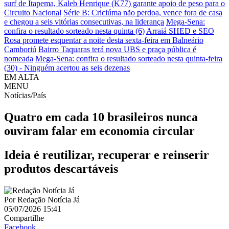
surf de Itapema, Kaleb Henrique (K77) garante apoio de peso para o
Circuito Nacional
Série B: Criciúma não perdoa, vence fora de casa
e chegou a seis vitórias consecutivas, na liderança
Mega-Sena:
confira o resultado sorteado nesta quinta (6)
Arraiá SHED e SEO
Rosa promete esquentar a noite desta sexta-feira em Balneário
Camboriú
Bairro Taquaras terá nova UBS e praça pública é
nomeada
Mega-Sena: confira o resultado sorteado nesta quinta-feira
(30) - Ninguém acertou as seis dezenas
EM ALTA
MENU
Notícias/País
Quatro em cada 10 brasileiros nunca
ouviram falar em economia circular
Ideia é reutilizar, recuperar e reinserir
produtos descartáveis
Por
Redação Notícia Já
05/07/2026 15:41
Compartilhe
Facebook