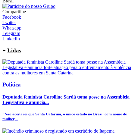
Brasil
Compartilhe
Facebook
Twitter
Whatsapp
Telegram
LinkedIn
+
Lidas
Política
Deputada feminista Carolline Sardá toma posse na Assembleia
Legislativa e anuncia...
”Não aceitarei que Santa Catarina, o único estado no Brasil com nome de
mulher,...