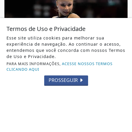
Termos de Uso e Privacidade
Esse site utiliza cookies para melhorar sua
experiência de navegação. Ao continuar o acesso,
entendemos que você concorda com nossos Termos
de Uso e Privacidade.
ESPORTES
PARA MAIS INFORMAÇÕES,
ACESSE NOSSOS TERMOS
Flávia Saraiva fatura ouro na trave e no solo
CLICANDO AQUI
no Campeonato Brasileiro
PROSSEGUIR
Flávia Saraiva fatura ouro na trave e no solo no
Campeonato Brasileiro
REDAÇÃO NOTÍCIA JÁ
- 09 DE AGO