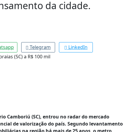
ensamento da cidade.
tsapp
Telegram
LinkedIn
eário Camboriú (SC), entrou no radar do mercado
ncial de valorização do país. Segundo levantamento
biliárias na região há mais de 25 anos, o metro