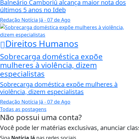
Balneário Camboriú alcança maior nota dos
últimos 5 anos no Ideb
Redação Notícia Já
- 07 de Ago
Direitos Humanos
Sobrecarga doméstica expõe
mulheres à violência, dizem
especialistas
Sobrecarga doméstica expõe mulheres à
violência, dizem especialistas
Redação Notícia Já
- 07 de Ago
Todas as postagens
Não possui uma conta?
Termos de Uso e Privacidade
Você pode ler matérias exclusivas, anunciar clas
Esse site utiliza cookies para melhorar sua
concorda com nossos Termos de Uso e Priva
Siga
Notícia Já
nas redes sociais