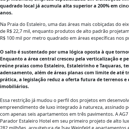
quadrado local já acumula alta superior a 200% em cinc
anos.
Na Praia do Estaleiro, uma das áreas mais cobiçadas do ei
de R$ 22,7 mil, enquanto produtos de alto padrão projetam
R$ 100 mil por metro quadrado em áreas específicas nos p
O salto é sustentado por uma lógica oposta à que tor
Enquanto a área central cresceu pela verticalização e pel
reúne praias como Estaleiro, Estaleirinho e Taquaras, 
adensamento, além de áreas planas com limite de até
prática, a legislação reduz a oferta futura de terrenos 
imobiliários.
Essa restrição já mudou o perfil dos projetos em desenvol
empreendimento de luxo integrado à natureza, assinado p
com apenas seis apartamentos em três pavimentos. A AG7
Parador Estaleiro Hotel em seu primeiro projeto de alto l
282 milhões, arquitetura de Isay Weinfeld e apartamentos 