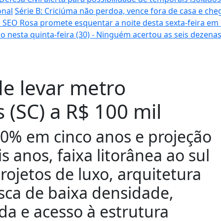
onal
Série B: Criciúma não perdoa, vence fora de casa e cheg
 SEO Rosa promete esquentar a noite desta sexta-feira em
o nesta quinta-feira (30) - Ninguém acertou as seis dezena
de levar metro
 (SC) a R$ 100 mil
00% em cinco anos e projeção
 anos, faixa litorânea ao sul
rojetos de luxo, arquitetura
ca de baixa densidade,
da e acesso à estrutura