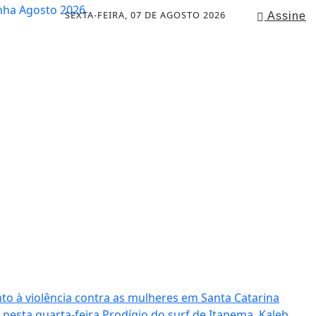
SEXTA-FEIRA, 07 DE AGOSTO 2026
Assine
to à violência contra as mulheres em Santa Catarina
 nesta quarta-feira
Prodígio do surf de Itapema, Kaleb