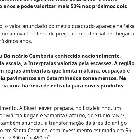
o anos e pode valorizar mais 50% nos próximos dois
xo, o valor anunciado do metro quadrado aparece na faixa
 uma nova fronteira de preço, com potencial de chegar a
róximos anos.
nou Balneário Camboriú conhecido nacionalmente.
a escala, a Interpraias valoriza pela escassez. A região
tem regras ambientais que limitam altura, ocupação e
 três pavimentos em determinados zoneamentos. Na
e cria uma barreira de entrada para novos produtos
vimento. A Blue Heaven prepara, no Estaleirinho, um
or Márcio Kogan e Samanta Cafardo, do Studio MK27,
 também anunciou a transformação da área do antigo
uxo em Santa Catarina, com investimento estimado em R$
entre 300 m² e 450 m².