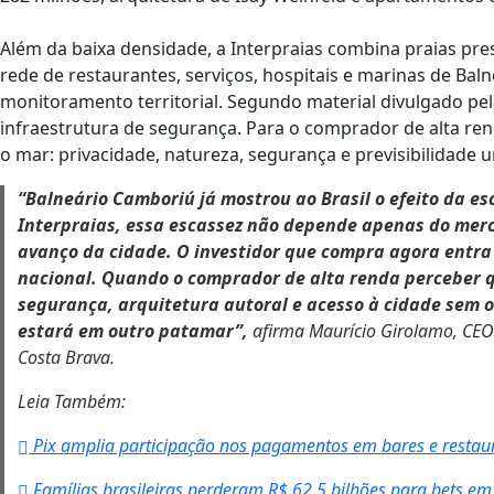
Além da baixa densidade, a Interpraias combina praias pre
rede de restaurantes, serviços, hospitais e marinas de Ba
monitoramento territorial. Segundo material divulgado pela
infraestrutura de segurança. Para o comprador de alta ren
o mar: privacidade, natureza, segurança e previsibilidade u
“Balneário Camboriú já mostrou ao Brasil o efeito da esc
Interpraias, essa escassez não depende apenas do merca
avanço da cidade. O investidor que compra agora entra 
nacional. Quando o comprador de alta renda perceber q
segurança, arquitetura autoral e acesso à cidade sem
estará em outro patamar”,
afirma Maurício Girolamo, CEO d
Costa Brava.
Leia Também:
Pix amplia participação nos pagamentos em bares e restau
Famílias brasileiras perderam R$ 62,5 bilhões para bets e