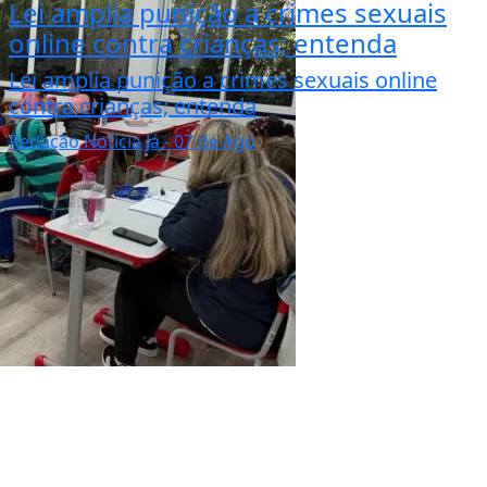
Lei amplia punição a crimes sexuais
online contra crianças; entenda
Lei amplia punição a crimes sexuais online
contra crianças; entenda
Redação Notícia Já
- 07 de Ago