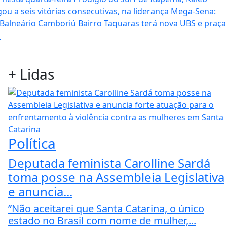
ou a seis vitórias consecutivas, na liderança
Mega-Sena:
 Balneário Camboriú
Bairro Taquaras terá nova UBS e praça
s
+
Lidas
Política
Deputada feminista Carolline Sardá
toma posse na Assembleia Legislativa
e anuncia...
”Não aceitarei que Santa Catarina, o único
estado no Brasil com nome de mulher,...