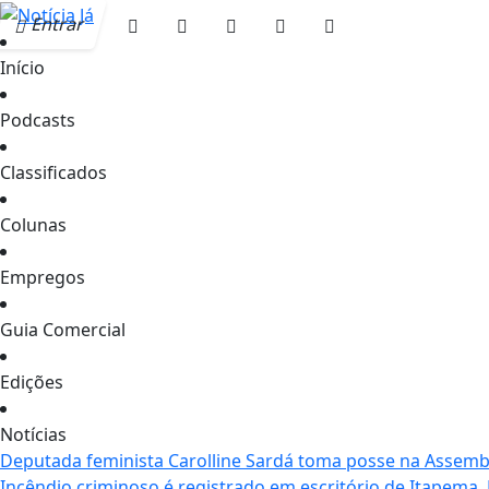
Entrar
Início
Podcasts
Classificados
Colunas
Empregos
Guia Comercial
Edições
Notícias
Deputada feminista Carolline Sardá toma posse na Assemble
Incêndio criminoso é registrado em escritório de Itapema