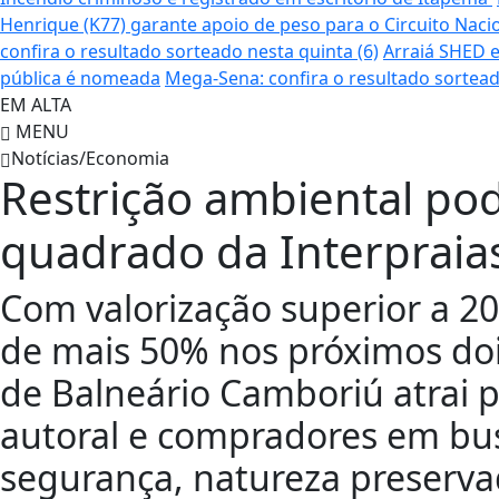
Henrique (K77) garante apoio de peso para o Circuito Naci
confira o resultado sorteado nesta quinta (6)
Arraiá SHED e
pública é nomeada
Mega-Sena: confira o resultado sortead
EM ALTA
MENU
Notícias/Economia
Restrição ambiental po
quadrado da Interpraias
Com valorização superior a 2
de mais 50% nos próximos dois
de Balneário Camboriú atrai p
autoral e compradores em bus
segurança, natureza preserva