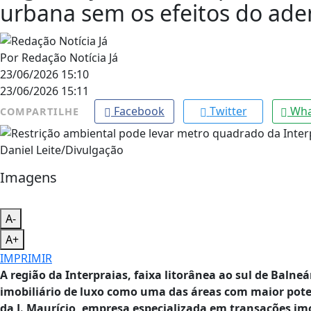
urbana sem os efeitos do ad
Por
Redação Notícia Já
23/06/2026 15:10
23/06/2026 15:11
Facebook
Twitter
Wha
COMPARTILHE
Daniel Leite/Divulgação
Imagens
A-
A+
IMPRIMIR
A região da Interpraias, faixa litorânea ao sul de Baln
imobiliário de luxo como uma das áreas com maior pote
da J. Maurício, empresa especializada em transações imo