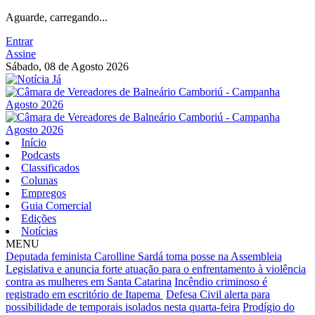
Aguarde, carregando...
Entrar
Assine
Sábado, 08 de Agosto 2026
Início
Podcasts
Classificados
Colunas
Empregos
Guia Comercial
Edições
Notícias
MENU
Deputada feminista Carolline Sardá toma posse na Assembleia
Legislativa e anuncia forte atuação para o enfrentamento à violência
contra as mulheres em Santa Catarina
Incêndio criminoso é
registrado em escritório de Itapema
Defesa Civil alerta para
possibilidade de temporais isolados nesta quarta-feira
Prodígio do