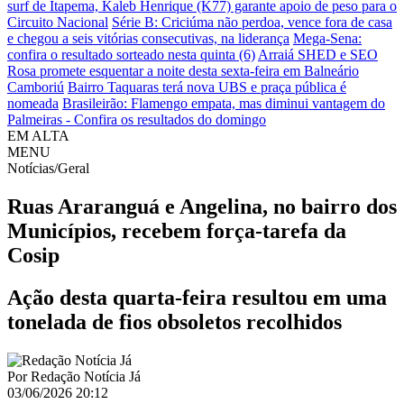
surf de Itapema, Kaleb Henrique (K77) garante apoio de peso para o
Circuito Nacional
Série B: Criciúma não perdoa, vence fora de casa
e chegou a seis vitórias consecutivas, na liderança
Mega-Sena:
confira o resultado sorteado nesta quinta (6)
Arraiá SHED e SEO
Rosa promete esquentar a noite desta sexta-feira em Balneário
Camboriú
Bairro Taquaras terá nova UBS e praça pública é
nomeada
Brasileirão: Flamengo empata, mas diminui vantagem do
Palmeiras - Confira os resultados do domingo
EM ALTA
MENU
Notícias/Geral
Ruas Araranguá e Angelina, no bairro dos
Municípios, recebem força-tarefa da
Cosip
Ação desta quarta-feira resultou em uma
tonelada de fios obsoletos recolhidos
Por
Redação Notícia Já
03/06/2026 20:12