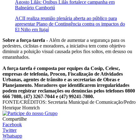
Agosto Lilás: Ônibus Lilás fortalece campanha em
Balneário Camboriú
ACII realiza reunião plenária aberta ao público para
apresentar Plano de Contingência contra os impactos do
El Niño em Itajaí
Sobre a força-tarefa -
Além de aumentar a segurança para os
pedestres, ciclistas e moradores, a iniciativa tem como objetivo
diminuir a poluição visual causada pelos fios soltos, em desuso ou
emaranhados.
A força-tarefa é composta por equipes da Cosip, Celesc,
empresas de telefonia, Procon, Fiscalização de Atividades
Urbanas, agentes de trânsito e as secretarias de Obras e
Planejamento. Moradores que identificarem irregularidades
podem registrar reclamações ou denúncias pelos telefones 0800
666 7080, (47) 3267-7044 e (47) 99241-7800.
FONTE/CRÉDITOS:
Secretaria Municipal de Comunicação/Pedro
Henrique Homrich
Compartilhe
Facebook
Twitter
Whatsapp