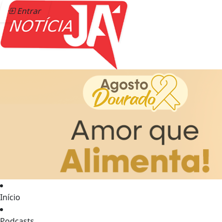
Entrar
Início
Podcasts