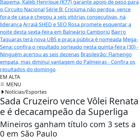
Itapema, Kaleb Henrique (K77) garante apoio de peso para
o Circuito Nacional
Série B: Criciúma não perdoa, vence
fora de casa e chegou a seis vitórias consecutivas, na
liderança
Arraiá SHED e SEO Rosa promete esquentar a
noite desta sexta-feira em Balneário Camboriú
Bairro
Taquaras terá nova UBS e praça pública é nomeada
Mega-
Sena: confira o resultado sorteado nesta quinta-feira (30) -
Ninguém acertou as seis dezenas
Brasileirão: Flamengo
empata, mas diminui vantagem do Palmeiras - Confira os
resultados do domingo
EM ALTA
MENU
Notícias/Esportes
Sada Cruzeiro vence Vôlei Renata
e é decacampeão da Superliga
Mineiros ganham título com 3 sets a
0 em São Paulo