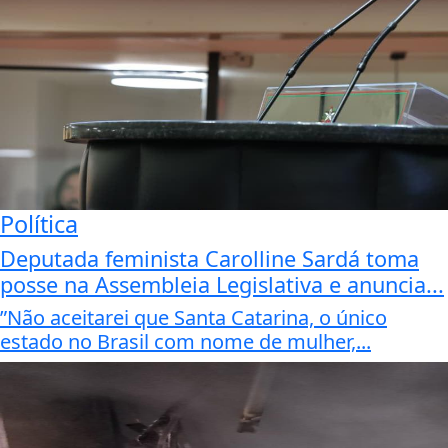
Política
Deputada feminista Carolline Sardá toma
posse na Assembleia Legislativa e anuncia...
”Não aceitarei que Santa Catarina, o único
estado no Brasil com nome de mulher,...