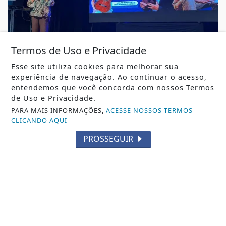
MÚSICA
Termos de Uso e Privacidade
28º Festival de Música dd Itajaí reúne 15 show
Esse site utiliza cookies para melhorar sua
nacionais e grandes nomes da música...
experiência de navegação. Ao continuar o acesso,
28º Festival de Música dd Itajaí reúne 15 show
entendemos que você concorda com nossos Termos
nacionais e grandes nomes da música...
de Uso e Privacidade.
REDAÇÃO NOTÍCIA JÁ
- 06 DE AGO
PARA MAIS INFORMAÇÕES,
ACESSE NOSSOS TERMOS
CLICANDO AQUI
PROSSEGUIR