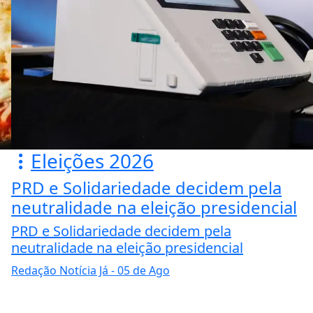
Eleições 2026
PRD e Solidariedade decidem pela
neutralidade na eleição presidencial
PRD e Solidariedade decidem pela
neutralidade na eleição presidencial
Redação Notícia Já
- 05 de Ago