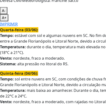
Defesa Civil/Meteorologista: Francine Sacco
A-
A+
IMPRIMIR
Quarta-feira (03/06):
Tempo:
estável com sol e algumas nuvens em SC. No fim do 
entre a Grande Florianópolis e Litoral Norte, devido a circu
Temperatura:
durante o dia, temperatura mais elevada no
(18°C a 21°C).
Vento:
nordeste, fraco a moderado.
Sistema:
alta pressão no litoral do RS.
Quinta-feira (04/06):
Tempo:
sol entre nuvens em SC, com condições de chuva fra
Grande Florianópolis e Litoral Norte, devido a circulação m
Temperatura:
mais baixa ao amanhecer. Durante o dia, t
de 22°C a 24°C.
Vento:
nordeste, fraco a moderado, com rajadas no Litoral 