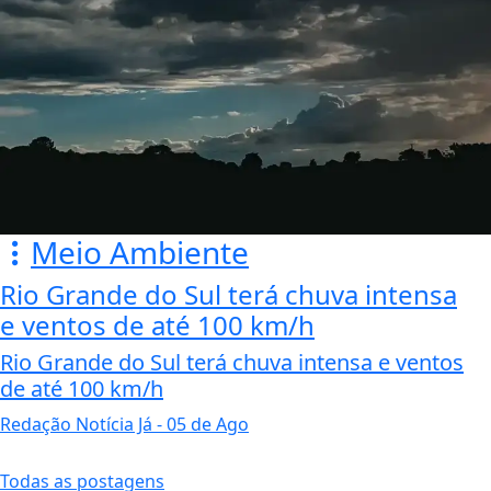
Meio Ambiente
Rio Grande do Sul terá chuva intensa
e ventos de até 100 km/h
Rio Grande do Sul terá chuva intensa e ventos
de até 100 km/h
Redação Notícia Já
- 05 de Ago
Todas as postagens