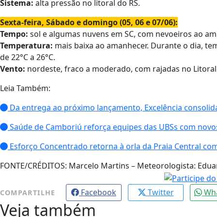
Sistema:
alta pressão no litoral do RS.
Sexta-feira, Sábado e domingo (05, 06 e 07/06):
Tempo:
sol e algumas nuvens em SC, com nevoeiros ao am
Temperatura:
mais baixa ao amanhecer. Durante o dia, t
de 22°C a 26°C.
Vento:
nordeste, fraco a moderado, com rajadas no Litoral 
Leia Também:
Da entrega ao próximo lançamento, Excelência consolida
Saúde de Camboriú reforça equipes das UBSs com novos
Esforço Concentrado retorna à orla da Praia Central co
FONTE/CRÉDITOS:
Marcelo Martins – Meteorologista: Edu
Facebook
Twitter
Wh
COMPARTILHE
Veja também