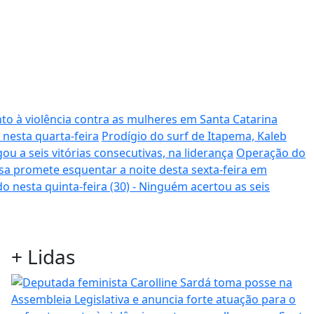
to à violência contra as mulheres em Santa Catarina
 nesta quarta-feira
Prodígio do surf de Itapema, Kaleb
ou a seis vitórias consecutivas, na liderança
Operação do
sa promete esquentar a noite desta sexta-feira em
o nesta quinta-feira (30) - Ninguém acertou as seis
+
Lidas