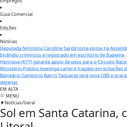
Empregos
Guia Comercial
Edições
Notícias
Deputada feminista Carolline Sardá toma posse na Assemble
Incêndio criminoso é registrado em escritório de Itapema
Henrique (K77) garante apoio de peso para o Circuito Naci
Ministério Público investiga cartel e fraudes em licitaçõe
Balneário Camboriú
Bairro Taquaras terá nova UBS e praç
dezenas
EM ALTA
MENU
Notícias/Geral
Sol em Santa Catarina, 
Litoral