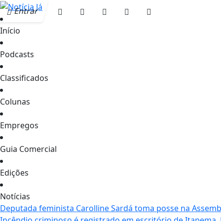
Entrar
Início
Podcasts
Classificados
Colunas
Empregos
Guia Comercial
Edições
Notícias
Deputada feminista Carolline Sardá toma posse na Assemble
Incêndio criminoso é registrado em escritório de Itapema