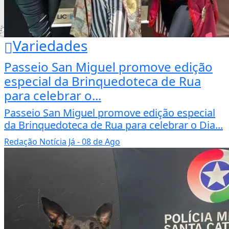
Variedades
Passeio San Miguel promove edição
especial da Brinquedoteca de Rua
para celebrar o...
Passeio San Miguel promove edição especial
da Brinquedoteca de Rua para celebrar o Dia...
Redação Notícia Já
- 08 de Ago