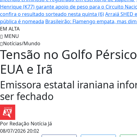
Henrique (K77) garante apoio de peso para o Circuito Naci
confira o resultado sorteado nesta quinta (6)
Arraiá SHED e
pública é nomeada
Brasileirão: Flamengo empata, mas dim
EM ALTA
MENU
Notícias/Mundo
Tensão no Golfo Pérsic
EUA e Irã
Emissora estatal iraniana in
ser fechado
Por
Redação Notícia Já
08/07/2026 20:02