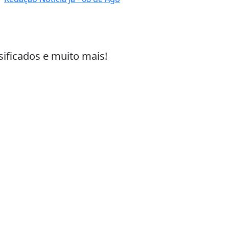
sificados e muito mais!
 experiência de navegação. Ao continuar o acesso, e
cidade.
LICANDO AQUI
/ Navegue
Início
& Inovação
Sobre
ública
Painel do Leitor
Termos de Uso e Privacid
al
FAQ
Contato