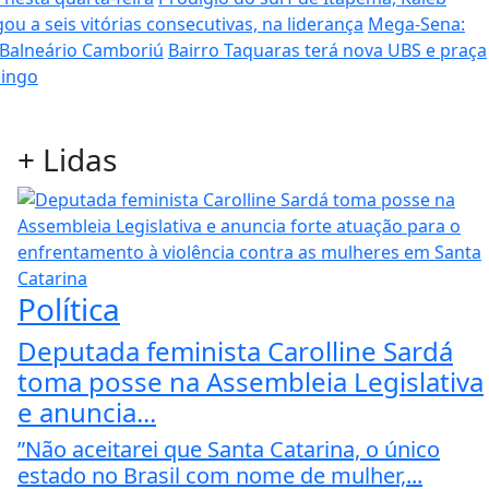
ou a seis vitórias consecutivas, na liderança
Mega-Sena:
 Balneário Camboriú
Bairro Taquaras terá nova UBS e praça
mingo
+
Lidas
Política
Deputada feminista Carolline Sardá
toma posse na Assembleia Legislativa
e anuncia...
”Não aceitarei que Santa Catarina, o único
estado no Brasil com nome de mulher,...