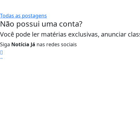
Todas as postagens
Não possui uma conta?
Termos de Uso e Privacidade
Você pode ler matérias exclusivas, anunciar clas
Esse site utiliza cookies para melhorar sua
concorda com nossos Termos de Uso e Priva
Siga
Notícia Já
nas redes sociais
PARA MAIS INFORMAÇÕES,
ACESSE NOSSOS TERMOS C
/ Notícias
Política
Mundo
Variedades
Tecnologia 
País
Segurança P
Economia
Turismo
Geral
Publieditori
Esportes