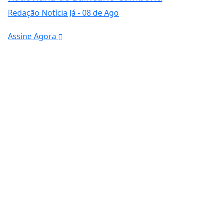
Redação Notícia Já
- 08 de Ago
Assine Agora
ntendemos que você
PROSSEGUIR
ade