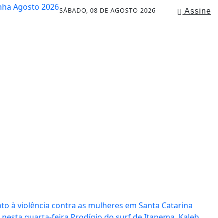
SÁBADO, 08 DE AGOSTO 2026
Assine
to à violência contra as mulheres em Santa Catarina
 nesta quarta-feira
Prodígio do surf de Itapema, Kaleb