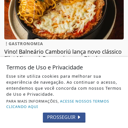
GASTRONOMIA
Vino! Balneário Camboriú lança novo clássico
Filet Mignon à Parmegiana no Dia dos...
Vino! Balneário Camboriú lança novo clássico Filet
Termos de Uso e Privacidade
Mignon à Parmegiana no Dia dos Pais
Esse site utiliza cookies para melhorar sua
REDAÇÃO NOTÍCIA JÁ
- 05 DE AGO
experiência de navegação. Ao continuar o acesso,
entendemos que você concorda com nossos Termos
de Uso e Privacidade.
PARA MAIS INFORMAÇÕES,
ACESSE NOSSOS TERMOS
TODAS AS POSTAGENS
CLICANDO AQUI
PROSSEGUIR