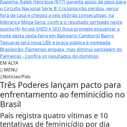
Itapema, Kaleb Henrique (K77) garante apoio de peso para
o Circuito Nacional
Série B: Criciúma não perdoa, vence
fora de casa e chegou a seis vitórias consecutivas, na
liderança
Mega-Sena: confira o resultado sorteado nesta
quinta (6)
Arraiá SHED e SEO Rosa promete esquentar a
noite desta sexta-feira em Balneário Camboriú
Bairro
Taquaras terá nova UBS e praça pública é nomeada
Brasileirão: Flamengo empata, mas diminui vantagem do
Palmeiras - Confira os resultados do domingo
EM ALTA
MENU
Notícias/País
Três Poderes lançam pacto para
enfrentamento ao feminicídio no
Brasil
País registra quatro vítimas e 10
tentativas de feminicídio por dia