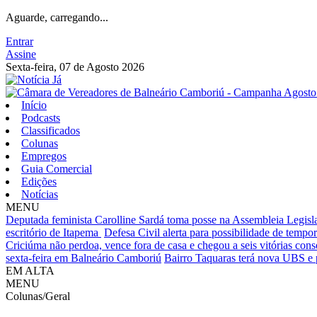
Aguarde, carregando...
Entrar
Assine
Sexta-feira, 07 de Agosto 2026
Início
Podcasts
Classificados
Colunas
Empregos
Guia Comercial
Edições
Notícias
MENU
Deputada feminista Carolline Sardá toma posse na Assembleia Legislat
escritório de Itapema
Defesa Civil alerta para possibilidade de tempora
Criciúma não perdoa, vence fora de casa e chegou a seis vitórias cons
sexta-feira em Balneário Camboriú
Bairro Taquaras terá nova UBS e 
EM ALTA
MENU
Colunas/Geral