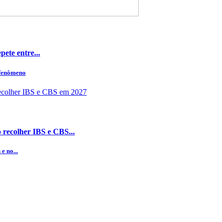
ete entre...
 fenômeno
 recolher IBS e CBS...
e no...