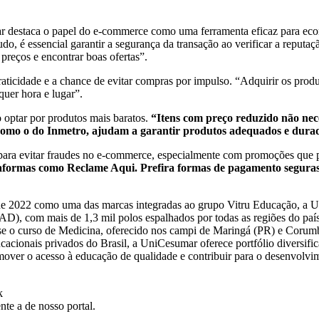
 destaca o papel do e-commerce como uma ferramenta eficaz para eco
tudo, é essencial garantir a segurança da transação ao verificar a reputa
reços e encontrar boas ofertas”.
ticidade e a chance de evitar compras por impulso. “Adquirir os produt
uer hora e lugar”.
o optar por produtos mais baratos.
“Itens com preço reduzido não nec
, como o do Inmetro, ajudam a garantir produtos adequados e dura
para evitar fraudes no e-commerce, especialmente com promoções que 
aformas como Reclame Aqui. Prefira formas de pagamento seguras e
e 2022 como uma das marcas integradas ao grupo Vitru Educação, a 
D), com mais de 1,3 mil polos espalhados por todas as regiões do país,
se o curso de Medicina, oferecido nos campi de Maringá (PR) e Corumbá
cionais privados do Brasil, a UniCesumar oferece portfólio diversifi
mover o acesso à educação de qualidade e contribuir para o desenvolvim
k
te a de nosso portal.