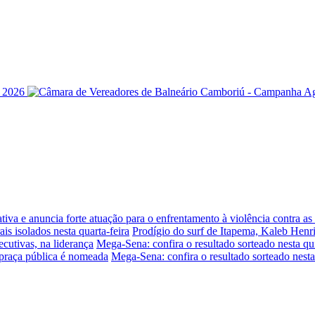
iva e anuncia forte atuação para o enfrentamento à violência contra a
is isolados nesta quarta-feira
Prodígio do surf de Itapema, Kaleb Henr
ecutivas, na liderança
Mega-Sena: confira o resultado sorteado nesta qui
praça pública é nomeada
Mega-Sena: confira o resultado sorteado nesta