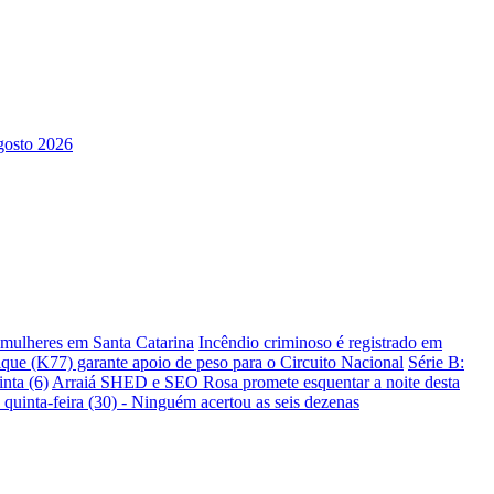
s mulheres em Santa Catarina
Incêndio criminoso é registrado em
ique (K77) garante apoio de peso para o Circuito Nacional
Série B:
nta (6)
Arraiá SHED e SEO Rosa promete esquentar a noite desta
 quinta-feira (30) - Ninguém acertou as seis dezenas