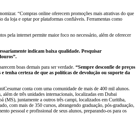
nomizar. “Compras online oferecem promoções mais atrativas do que
ção da loja e optar por plataformas confiáveis. Ferramentas como
os pela internet permite maior foco no necessário, além de oferecer
essariamente indicam baixa qualidade. Pesquisar
douros”.
parecem boas demais para ser verdade.
“Sempre desconfie de preços
 tenha certeza de que as políticas de devolução ou suporte da
UniCesumar conta com uma comunidade de mais de 400 mil alunos.
 além de três unidades internacionais, localizadas em Dubai
 (MS), juntamente a outros três campi, localizados em Curitiba,
cado, com mais de 350 cursos, abrangendo graduação, pós-graduação,
ento pessoal e profissional de seus alunos, preparando-os para os