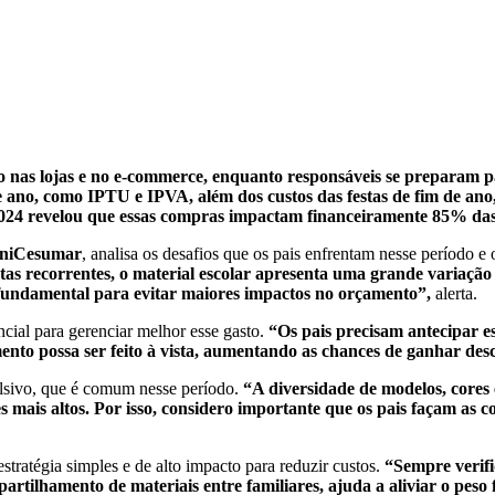
nas lojas e no e-commerce, enquanto responsáveis se preparam par
de ano, como IPTU e IPVA, além dos custos das festas de fim de 
024 revelou que essas compras impactam financeiramente 85% das fa
niCesumar
, analisa os desafios que os pais enfrentam nesse período e 
as recorrentes, o material escolar apresenta uma grande variação de
é fundamental para evitar maiores impactos no orçamento”,
alerta.
ncial para gerenciar melhor esse gasto.
“Os pais precisam antecipar e
to possa ser feito à vista, aumentando as chances de ganhar desc
lsivo, que é comum nesse período.
“A diversidade de modelos, cores
 mais altos. Por isso, considero importante que os pais façam as 
stratégia simples e de alto impacto para reduzir custos.
“Sempre verifi
artilhamento de materiais entre familiares, ajuda a aliviar o peso