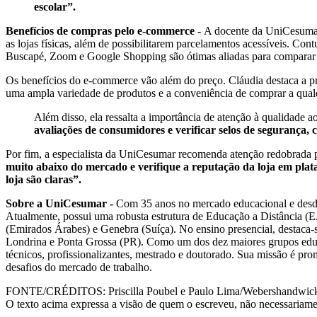
escolar”.
Benefícios de compras pelo e-commerce -
A docente da UniCesumar
as lojas físicas, além de possibilitarem parcelamentos acessíveis. Con
Buscapé, Zoom e Google Shopping são ótimas aliadas para comparar p
Os benefícios do e-commerce vão além do preço. Cláudia destaca a pra
uma ampla variedade de produtos e a conveniência de comprar a qualq
Além disso, ela ressalta a importância de atenção à qualidade a
avaliações de consumidores e verificar selos de segurança
Por fim, a especialista da UniCesumar recomenda atenção redobrada 
muito abaixo do mercado e verifique a reputação da loja em plat
loja são claras”.
Sobre a UniCesumar -
Com 35 anos no mercado educacional e desd
Atualmente, possui uma robusta estrutura de Educação a Distância (EA
(Emirados Árabes) e Genebra (Suíça). No ensino presencial, destaca-
Londrina e Ponta Grossa (PR). Como um dos dez maiores grupos educa
técnicos, profissionalizantes, mestrado e doutorado. Sua missão é pro
desafios do mercado de trabalho.
FONTE/CRÉDITOS:
Priscilla Poubel e Paulo Lima/Webershandwic
O texto acima expressa a visão de quem o escreveu, não necessariamen