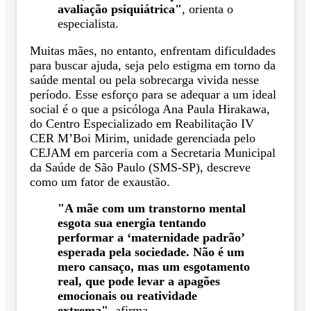
avaliação psiquiátrica"
, orienta o
especialista.
Muitas mães, no entanto, enfrentam dificuldades
para buscar ajuda, seja pelo estigma em torno da
saúde mental ou pela sobrecarga vivida nesse
período. Esse esforço para se adequar a um ideal
social é o que a psicóloga Ana Paula Hirakawa,
do Centro Especializado em Reabilitação IV
CER M’Boi Mirim, unidade gerenciada pelo
CEJAM em parceria com a Secretaria Municipal
da Saúde de São Paulo (SMS-SP), descreve
como um fator de exaustão.
"A mãe com um transtorno mental
esgota sua energia tentando
performar a ‘maternidade padrão’
esperada pela sociedade. Não é um
mero cansaço, mas um esgotamento
real, que pode levar a apagões
emocionais ou reatividade
extrema"
, afirma.