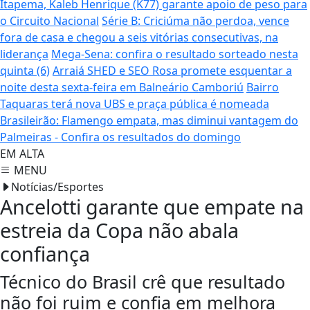
Itapema, Kaleb Henrique (K77) garante apoio de peso para
o Circuito Nacional
Série B: Criciúma não perdoa, vence
fora de casa e chegou a seis vitórias consecutivas, na
liderança
Mega-Sena: confira o resultado sorteado nesta
quinta (6)
Arraiá SHED e SEO Rosa promete esquentar a
noite desta sexta-feira em Balneário Camboriú
Bairro
Taquaras terá nova UBS e praça pública é nomeada
Brasileirão: Flamengo empata, mas diminui vantagem do
Palmeiras - Confira os resultados do domingo
EM ALTA
MENU
Notícias/Esportes
Ancelotti garante que empate na
estreia da Copa não abala
confiança
Técnico do Brasil crê que resultado
não foi ruim e confia em melhora