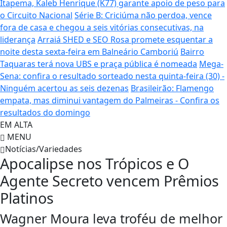
Itapema, Kaleb Henrique (K77) garante apoio de peso para
o Circuito Nacional
Série B: Criciúma não perdoa, vence
fora de casa e chegou a seis vitórias consecutivas, na
liderança
Arraiá SHED e SEO Rosa promete esquentar a
noite desta sexta-feira em Balneário Camboriú
Bairro
Taquaras terá nova UBS e praça pública é nomeada
Mega-
Sena: confira o resultado sorteado nesta quinta-feira (30) -
Ninguém acertou as seis dezenas
Brasileirão: Flamengo
empata, mas diminui vantagem do Palmeiras - Confira os
resultados do domingo
EM ALTA
MENU
Notícias/Variedades
Apocalipse nos Trópicos e O
Agente Secreto vencem Prêmios
Platinos
Wagner Moura leva troféu de melhor