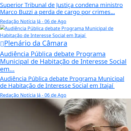
Superior Tribunal de Justiça condena ministro
Marco Buzzi a perda de cargo por crimes...
Redação Notícia Já
- 06 de Ago
Plenário da Câmara
Audiência Pública debate Programa
Municipal de Habitação de Interesse Social
em...
Audiência Pública debate Programa Municipal
de Habitação de Interesse Social em Itajaí
Redação Notícia Já
- 06 de Ago