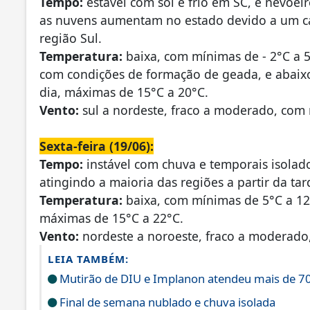
Tempo:
estável com sol e frio em SC, e nevoei
as nuvens aumentam no estado devido a um ca
região Sul.
Temperatura:
baixa, com mínimas de - 2°C a 5
com condições de formação de geada, e abaix
dia, máximas de 15°C a 20°C.
Vento:
sul a nordeste, fraco a moderado, com r
Sexta-feira (19/06):
Tempo:
instável com chuva e temporais isolad
atingindo a maioria das regiões a partir da ta
Temperatura:
baixa, com mínimas de 5°C a 12
máximas de 15°C a 22°C.
Vento:
nordeste a noroeste, fraco a moderado,
LEIA TAMBÉM:
Mutirão de DIU e Implanon atendeu mais de 7
Final de semana nublado e chuva isolada