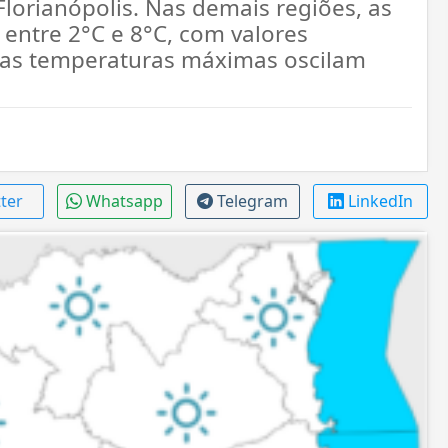
Florianópolis. Nas demais regiões, as
 entre 2°C e 8°C, com valores
á as temperaturas máximas oscilam
tter
Whatsapp
Telegram
LinkedIn