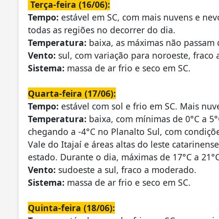
Terça-feira (16/06):
Tempo:
estável em SC, com mais nuvens e nev
todas as regiões no decorrer do dia.
Temperatura:
baixa, as máximas não passam 
Vento:
sul, com variação para noroeste, fraco
Sistema:
massa de ar frio e seco em SC.
Quarta-feira (17/06):
Tempo:
estável com sol e frio em SC. Mais nu
Temperatura:
baixa, com mínimas de 0°C a 5°C
chegando a -4°C no Planalto Sul, com condiçõe
Vale do Itajaí e áreas altas do leste catarine
estado. Durante o dia, máximas de 17°C a 21°C
Vento:
sudoeste a sul, fraco a moderado.
Sistema:
massa de ar frio e seco em SC.
Quinta-feira (18/06):