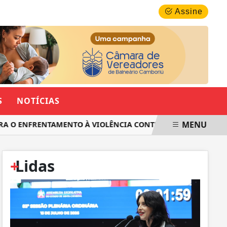
DOMINGO, 09 DE AGOSTO 2026
Assine
S
NOTÍCIAS
MENU
O ENFRENTAMENTO À VIOLÊNCIA CONTRA AS MULHERES EM SA
+
Lidas