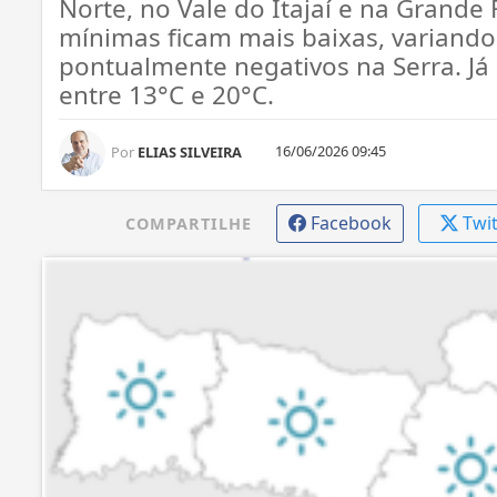
Norte, no Vale do Itajaí e na Grande 
mínimas ficam mais baixas, variando
pontualmente negativos na Serra. J
entre 13°C e 20°C.
16/06/2026 09:45
Por
ELIAS SILVEIRA
Facebook
Twi
COMPARTILHE