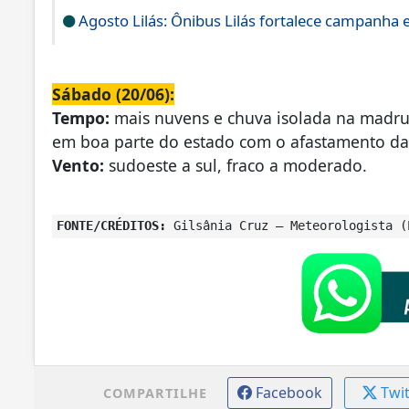
Agosto Lilás: Ônibus Lilás fortalece campanha
Sábado (20/06):
Tempo:
mais nuvens e chuva isolada na madr
em boa parte do estado com o afastamento da f
Vento:
sudoeste a sul, fraco a moderado.
FONTE/CRÉDITOS:
Gilsânia Cruz – Meteorologista (
Facebook
Twi
COMPARTILHE