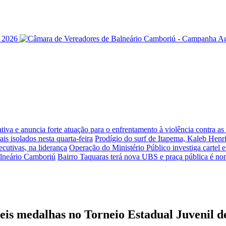
iva e anuncia forte atuação para o enfrentamento à violência contra a
is isolados nesta quarta-feira
Prodígio do surf de Itapema, Kaleb Henr
ecutivas, na liderança
Operação do Ministério Público investiga cartel 
alneário Camboriú
Bairro Taquaras terá nova UBS e praça pública é n
eis medalhas no Torneio Estadual Juvenil d