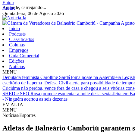
Entrar
Aguarde, carregando...
Assine
Quinta-feira, 06 de Agosto 2026
Início
Podcasts
Classificados
Colunas
Empregos
Guia Comercial
Edições
Notícias
MENU
Deputada feminista Carolline Sardá toma posse na Assembleia Legislat
escritório de Itapema
Defesa Civil alerta para possibilidade de tempora
Criciúma não perdoa, vence fora de casa e chegou a seis vitórias cons
SHED e SEO Rosa promete esquentar a noite desta sexta-feira em B
- Ninguém acertou as seis dezenas
EM ALTA
MENU
Notícias/Esportes
Atletas de Balneário Camboriú garantem s