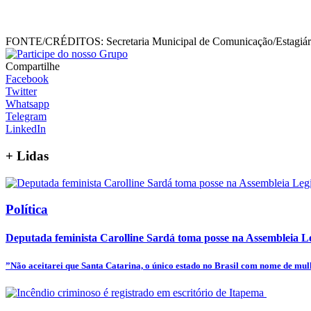
FONTE/CRÉDITOS:
Secretaria Municipal de Comunicação/Estagiári
Compartilhe
Facebook
Twitter
Whatsapp
Telegram
LinkedIn
+
Lidas
Política
Deputada feminista Carolline Sardá toma posse na Assembleia Leg
”Não aceitarei que Santa Catarina, o único estado no Brasil com nome de mulhe