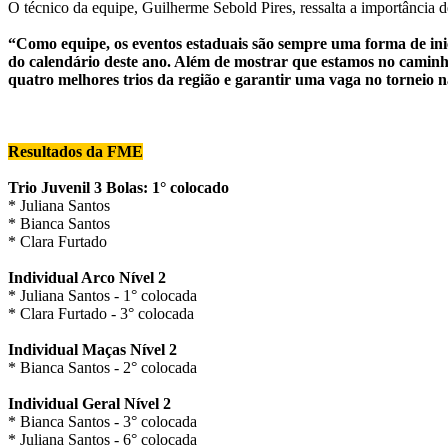
O técnico da equipe, Guilherme Sebold Pires, ressalta a importância d
“Como equipe, os eventos estaduais são sempre uma forma de inic
do calendário deste ano. Além de mostrar que estamos no caminho c
quatro melhores trios da região e garantir uma vaga no torneio n
Resultados da FME
Trio Juvenil 3 Bolas: 1° colocado
* Juliana Santos
* Bianca Santos
* Clara Furtado
Individual Arco Nível 2
* Juliana Santos - 1° colocada
* Clara Furtado - 3° colocada
Individual Maças Nível 2
* Bianca Santos - 2° colocada
Individual Geral Nível 2
* Bianca Santos - 3° colocada
* Juliana Santos - 6° colocada