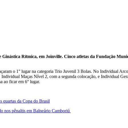
 de Ginástica Rítmica, em Joinville. Cinco atletas da Fundação Mu
nçaram o 1° lugar na categoria Trio Juvenil 3 Bolas. No Individual Arc
 Individual Maças Nível 2, com a segunda colocação, e Individual Gera
ha ao ficar em 6° lugar.
s quartas da Copa do Brasil
ido nos pênaltis em Balneário Camboriú