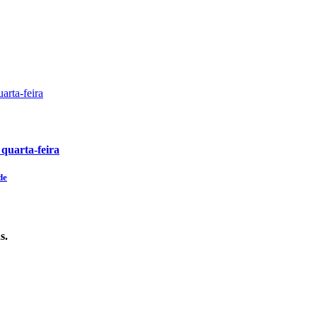
 quarta-feira
de
s.