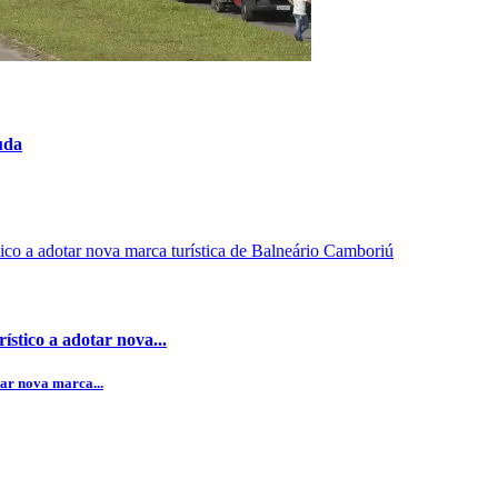
uda
stico a adotar nova...
ar nova marca...