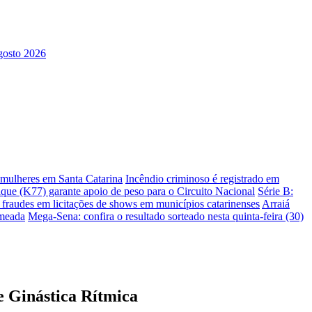
s mulheres em Santa Catarina
Incêndio criminoso é registrado em
ique (K77) garante apoio de peso para o Circuito Nacional
Série B:
e fraudes em licitações de shows em municípios catarinenses
Arraiá
omeada
Mega-Sena: confira o resultado sorteado nesta quinta-feira (30)
e Ginástica Rítmica