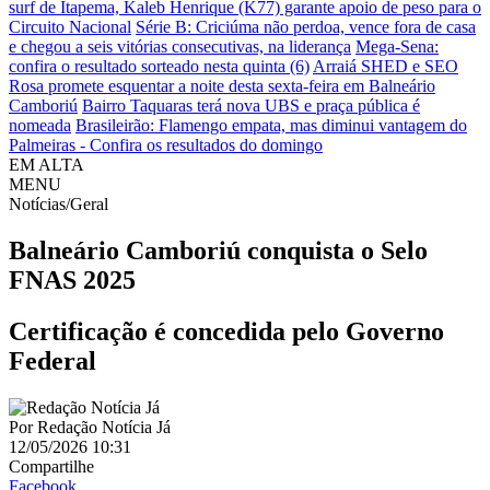
surf de Itapema, Kaleb Henrique (K77) garante apoio de peso para o
Circuito Nacional
Série B: Criciúma não perdoa, vence fora de casa
e chegou a seis vitórias consecutivas, na liderança
Mega-Sena:
confira o resultado sorteado nesta quinta (6)
Arraiá SHED e SEO
Rosa promete esquentar a noite desta sexta-feira em Balneário
Camboriú
Bairro Taquaras terá nova UBS e praça pública é
nomeada
Brasileirão: Flamengo empata, mas diminui vantagem do
Palmeiras - Confira os resultados do domingo
EM ALTA
MENU
Notícias/Geral
Balneário Camboriú conquista o Selo
FNAS 2025
Certificação é concedida pelo Governo
Federal
Por
Redação Notícia Já
12/05/2026 10:31
Compartilhe
Facebook