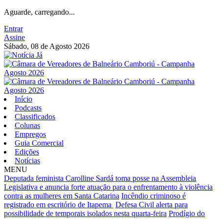
Aguarde, carregando...
Entrar
Assine
Sábado, 08 de Agosto 2026
Início
Podcasts
Classificados
Colunas
Empregos
Guia Comercial
Edições
Notícias
MENU
Deputada feminista Carolline Sardá toma posse na Assembleia
Legislativa e anuncia forte atuação para o enfrentamento à violência
contra as mulheres em Santa Catarina
Incêndio criminoso é
registrado em escritório de Itapema
Defesa Civil alerta para
possibilidade de temporais isolados nesta quarta-feira
Prodígio do