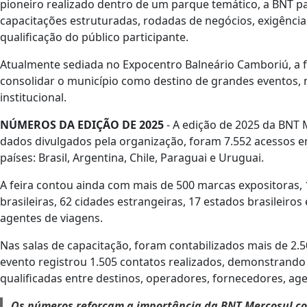
pioneiro realizado dentro de um parque temático, a BNT p
capacitações estruturadas, rodadas de negócios, exigência
qualificação do público participante.
Atualmente sediada no Expocentro Balneário Camboriú, a f
consolidar o município como destino de grandes eventos, n
institucional.
NÚMEROS DA EDIÇÃO DE 2025
- A edição de 2025 da BNT 
dados divulgados pela organização, foram 7.552 acessos e
países: Brasil, Argentina, Chile, Paraguai e Uruguai.
A feira contou ainda com mais de 500 marcas expositoras,
brasileiras, 62 cidades estrangeiras, 17 estados brasileiro
agentes de viagens.
Nas salas de capacitação, foram contabilizados mais de 2.
evento registrou 1.505 contatos realizados, demonstrando
qualificadas entre destinos, operadores, fornecedores, age
Os números reforçam a importância da BNT Mercosul co