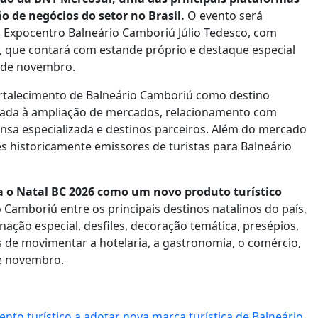
o de negócios do setor no Brasil.
O evento será
 no Expocentro Balneário Camboriú Júlio Tedesco, com
r), que contará com estande próprio e destaque especial
1 de novembro.
fortalecimento de Balneário Camboriú como destino
ltada à ampliação de mercados, relacionamento com
nsa especializada e destinos parceiros. Além do mercado
 historicamente emissores de turistas para Balneário
va o Natal BC 2026 como um novo produto turístico
 Camboriú entre os principais destinos natalinos do país,
ção especial, desfiles, decoração temática, presépios,
 de movimentar a hotelaria, a gastronomia, o comércio,
de novembro.
to turístico a adotar nova marca turística de Balneário