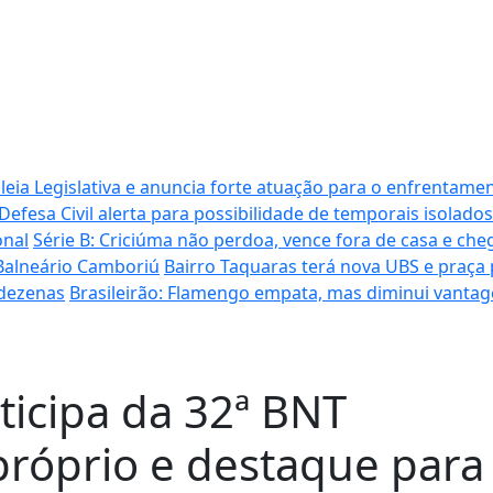
ia Legislativa e anuncia forte atuação para o enfrentamen
Defesa Civil alerta para possibilidade de temporais isolados
onal
Série B: Criciúma não perdoa, vence fora de casa e cheg
 Balneário Camboriú
Bairro Taquaras terá nova UBS e praça
 dezenas
Brasileirão: Flamengo empata, mas diminui vantag
ticipa da 32ª BNT
róprio e destaque para