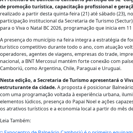
de promoção turística, capacitação profissional e geraçã
realizado a partir desta quinta-feira (21) até sábado (23),
participação institucional da Secretaria de Turismo (Sectu
para o Viva o Natal BC 2026, programação que inicia em 1
A presença do município na feira integra a estratégia de 
turístico competitivo durante todo o ano, com atuação vo
operadores, agentes de viagens, empresas do trade, impre
nacional, a BNT Mercosul mantém forte conexão com países
Camboriú, como Argentina, Chile, Paraguai e Uruguai.
Nesta edição, a Secretaria de Turismo apresentará o Vi
estruturante da cidade.
A proposta é posicionar Balneário
com uma programação voltada à experiência urbana, ilumina
elementos lúdicos, presença do Papai Noel e ações capazes
os atrativos turísticos e a economia local a partir do mês 
Leia Também:
Expocentro de Balneário Camboriú é o primeiro equipamen