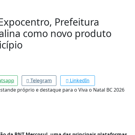
Expocentro, Prefeitura
alina como novo produto
icípio
tsapp
Telegram
LinkedIn
ição da BNT Mercosul, uma das principais plataformas