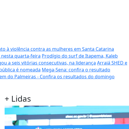
to à violência contra as mulheres em Santa Catarina
 nesta quarta-feira
Prodígio do surf de Itapema, Kaleb
ou a seis vitórias consecutivas, na liderança
Arraiá SHED e
 pública é nomeada
Mega-Sena: confira o resultado
em do Palmeiras - Confira os resultados do domingo
+
Lidas