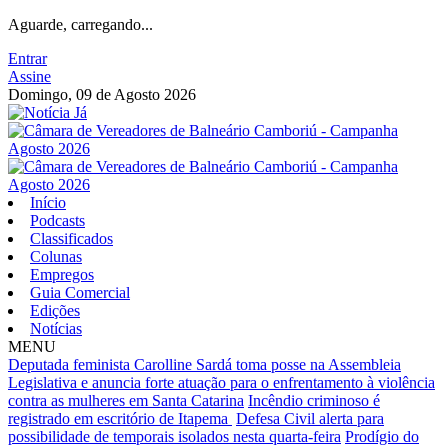
Aguarde, carregando...
Entrar
Assine
Domingo, 09 de Agosto 2026
Início
Podcasts
Classificados
Colunas
Empregos
Guia Comercial
Edições
Notícias
MENU
Deputada feminista Carolline Sardá toma posse na Assembleia
Legislativa e anuncia forte atuação para o enfrentamento à violência
contra as mulheres em Santa Catarina
Incêndio criminoso é
registrado em escritório de Itapema
Defesa Civil alerta para
possibilidade de temporais isolados nesta quarta-feira
Prodígio do