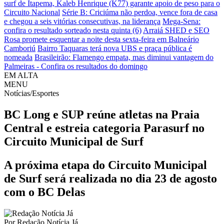
surf de Itapema, Kaleb Henrique (K77) garante apoio de peso para o
Circuito Nacional
Série B: Criciúma não perdoa, vence fora de casa
e chegou a seis vitórias consecutivas, na liderança
Mega-Sena:
confira o resultado sorteado nesta quinta (6)
Arraiá SHED e SEO
Rosa promete esquentar a noite desta sexta-feira em Balneário
Camboriú
Bairro Taquaras terá nova UBS e praça pública é
nomeada
Brasileirão: Flamengo empata, mas diminui vantagem do
Palmeiras - Confira os resultados do domingo
EM ALTA
MENU
Notícias/Esportes
BC Long e SUP reúne atletas na Praia
Central e estreia categoria Parasurf no
Circuito Municipal de Surf
A próxima etapa do Circuito Municipal
de Surf será realizada no dia 23 de agosto
com o BC Delas
Por
Redação Notícia Já