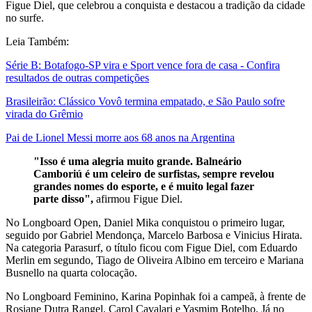
Figue Diel, que celebrou a conquista e destacou a tradição da cidade
no surfe.
Leia Também:
Série B: Botafogo-SP vira e Sport vence fora de casa - Confira
resultados de outras competições
Brasileirão: Clássico Vovô termina empatado, e São Paulo sofre
virada do Grêmio
Pai de Lionel Messi morre aos 68 anos na Argentina
"Isso é uma alegria muito grande. Balneário
Camboriú é um celeiro de surfistas, sempre revelou
grandes nomes do esporte, e é muito legal fazer
parte disso",
afirmou Figue Diel.
No Longboard Open, Daniel Mika conquistou o primeiro lugar,
seguido por Gabriel Mendonça, Marcelo Barbosa e Vinicius Hirata.
Na categoria Parasurf, o título ficou com Figue Diel, com Eduardo
Merlin em segundo, Tiago de Oliveira Albino em terceiro e Mariana
Busnello na quarta colocação.
No Longboard Feminino, Karina Popinhak foi a campeã, à frente de
Rosiane Dutra Rangel, Carol Cavalari e Yasmim Botelho. Já no