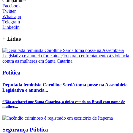
Compartilhe
Facebook
Twitter
Whatsapp
Telegram
LinkedIn
+
Lidas
Política
Deputada feminista Carolline Sardá toma posse na Assembleia
Legislativa e anuncia...
”Não aceitarei que Santa Catarina, o único estado no Brasil com nome de
mulher,...
Segurança Pública