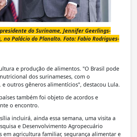
 presidente do Suriname, Jennifer Geerlings-
, no Palácio do Planalto. Foto: Fabio Rodrigues-
cultura e produção de alimentos. "O Brasil pode
 nutricional dos surinameses, com o
 e outros gêneros alimentícios", destacou Lula.
s países também foi objeto de acordos e
te o encontro.
lia incluirá, ainda essa semana, uma visita a
esquisa e Desenvolvimento Agropecuário
 em agricultura familiar, segurança alimentar e