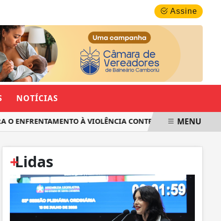
SEGUNDA-FEIRA, 10 DE AGOSTO 2026
Assine
S
NOTÍCIAS
MENU
O ENFRENTAMENTO À VIOLÊNCIA CONTRA AS MULHERES EM SA
+
Lidas