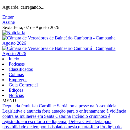
Aguarde, carregando...
Entrar
Assine
Sexta-feira, 07 de Agosto 2026
Início
Podcasts
Classificados
Colunas
Empregos
Guia Comercial
Edições
Notícias
MENU
Deputada feminista Carolline Sardá toma posse na Assembleia
Legislativa e anuncia forte atuação para o enfrentamento à violência
contra as mulheres em Santa Catarina
Incêndio criminoso é
registrado em escritório de Itapema
Defesa Civil alerta para
possibilidade de temporais isolados nesta quarta-feira
Prodígio do