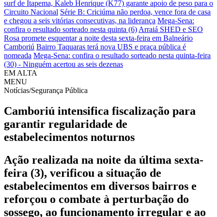
surf de Itapema, Kaleb Henrique (K77) garante apoio de peso para o
Circuito Nacional
Série B: Criciúma não perdoa, vence fora de casa
e chegou a seis vitórias consecutivas, na liderança
Mega-Sena:
confira o resultado sorteado nesta quinta (6)
Arraiá SHED e SEO
Rosa promete esquentar a noite desta sexta-feira em Balneário
Camboriú
Bairro Taquaras terá nova UBS e praça pública é
nomeada
Mega-Sena: confira o resultado sorteado nesta quinta-feira
(30) - Ninguém acertou as seis dezenas
EM ALTA
MENU
Notícias/Segurança Pública
Camboriú intensifica fiscalização para
garantir regularidade de
estabelecimentos noturnos
Ação realizada na noite da última sexta-
feira (3), verificou a situação de
estabelecimentos em diversos bairros e
reforçou o combate à perturbação do
sossego, ao funcionamento irregular e ao