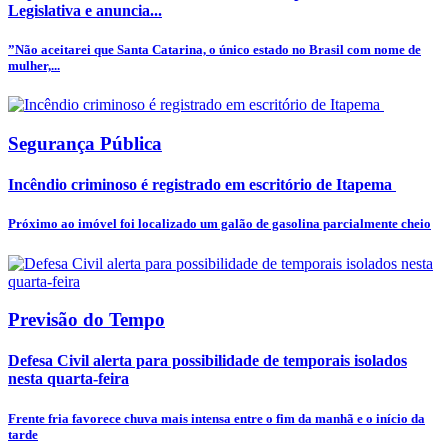
Legislativa e anuncia...
”Não aceitarei que Santa Catarina, o único estado no Brasil com nome de
mulher,...
Segurança Pública
Incêndio criminoso é registrado em escritório de Itapema
Próximo ao imóvel foi localizado um galão de gasolina parcialmente cheio
Previsão do Tempo
Defesa Civil alerta para possibilidade de temporais isolados
nesta quarta-feira
Frente fria favorece chuva mais intensa entre o fim da manhã e o início da
tarde