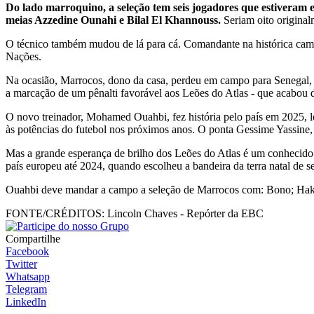
Do lado marroquino, a seleção tem seis jogadores que estiveram 
meias Azzedine Ounahi e Bilal El Khannouss.
Seriam oito origina
O técnico também mudou de lá para cá. Comandante na histórica camp
Nações.
Na ocasião, Marrocos, dono da casa, perdeu em campo para Senegal,
a marcação de um pênalti favorável aos Leões do Atlas - que acabou 
O novo treinador, Mohamed Ouahbi, fez história pelo país em 2025, l
às potências do futebol nos próximos anos. O ponta Gessime Yassine,
Mas a grande esperança de brilho dos Leões do Atlas é um conhecido 
país europeu até 2024, quando escolheu a bandeira da terra natal de s
Ouahbi deve mandar a campo a seleção de Marrocos com: Bono; Haki
FONTE/CRÉDITOS:
Lincoln Chaves - Repórter da EBC
Compartilhe
Facebook
Twitter
Whatsapp
Telegram
LinkedIn