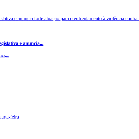
islativa e anuncia...
r,...