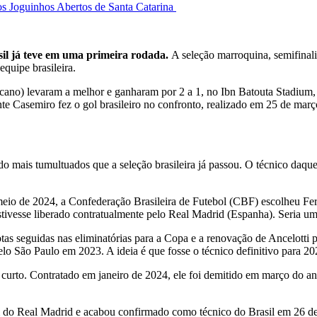
os Joguinhos Abertos de Santa Catarina
sil já teve em uma primeira rodada.
A seleção marroquina, semifinal
equipe brasileira.
ricano) levaram a melhor e ganharam por 2 a 1, no Ibn Batouta Stadium
e Casemiro fez o gol brasileiro no confronto, realizado em 25 de març
o mais tumultuados que a seleção brasileira já passou. O técnico daq
 meio de 2024, a Confederação Brasileira de Futebol (CBF) escolheu Fe
estivesse liberado contratualmente pelo Real Madrid (Espanha). Seria um
rrotas seguidas nas eliminatórias para a Copa e a renovação de Ancelot
elo São Paulo em 2023. A ideia é que fosse o técnico definitivo para 20
curto. Contratado em janeiro de 2024, ele foi demitido em março do ano
 do Real Madrid e acabou confirmado como técnico do Brasil em 26 de