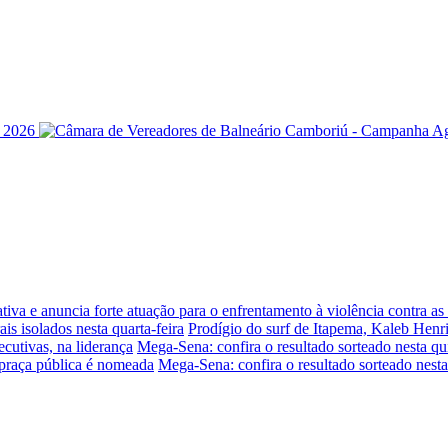
iva e anuncia forte atuação para o enfrentamento à violência contra a
is isolados nesta quarta-feira
Prodígio do surf de Itapema, Kaleb Henr
ecutivas, na liderança
Mega-Sena: confira o resultado sorteado nesta qui
praça pública é nomeada
Mega-Sena: confira o resultado sorteado nesta