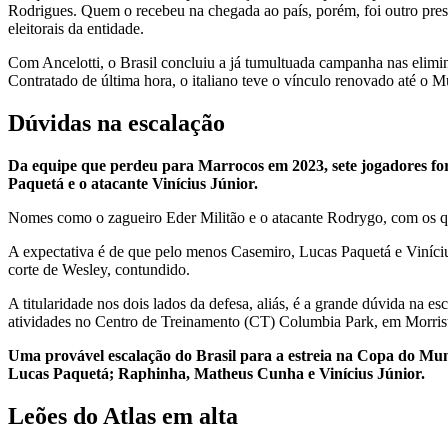
Rodrigues. Quem o recebeu na chegada ao país, porém, foi outro pre
eleitorais da entidade.
Com Ancelotti, o Brasil concluiu a já tumultuada campanha nas elimina
Contratado de última hora, o italiano teve o vínculo renovado até o 
Dúvidas na escalação
Da equipe que perdeu para Marrocos em 2023, sete jogadores for
Paquetá e o atacante Vinícius Júnior.
Nomes como o zagueiro Eder Militão e o atacante Rodrygo, com os qu
A expectativa é de que pelo menos Casemiro, Lucas Paquetá e Vinícius
corte de Wesley, contundido.
A titularidade nos dois lados da defesa, aliás, é a grande dúvida na
atividades no Centro de Treinamento (CT) Columbia Park, em Morristo
Uma provável escalação do Brasil para a estreia na Copa do Mu
Lucas Paquetá; Raphinha, Matheus Cunha e Vinícius Júnior.
Leões do Atlas em alta