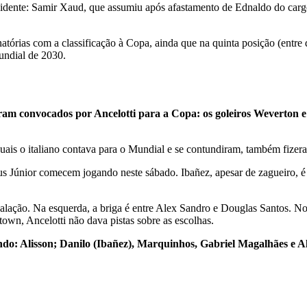
sidente: Samir Xaud, que assumiu após afastamento de Ednaldo do car
tórias com a classificação à Copa, ainda que na quinta posição (entre de
Mundial de 2030.
am convocados por Ancelotti para a Copa: os goleiros Weverton e
ais o italiano contava para o Mundial e se contundiram, também fizer
 Júnior comecem jogando neste sábado. Ibañez, apesar de zagueiro, é o
 escalação. Na esquerda, a briga é entre Alex Sandro e Douglas Santos. 
wn, Ancelotti não dava pistas sobre as escolhas.
ndo: Alisson; Danilo (Ibañez), Marquinhos, Gabriel Magalhães e 