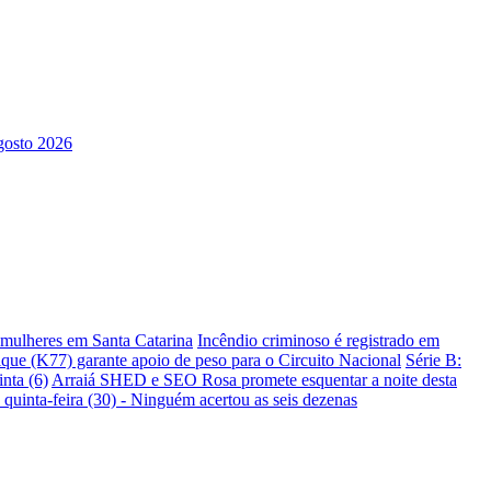
s mulheres em Santa Catarina
Incêndio criminoso é registrado em
ique (K77) garante apoio de peso para o Circuito Nacional
Série B:
nta (6)
Arraiá SHED e SEO Rosa promete esquentar a noite desta
 quinta-feira (30) - Ninguém acertou as seis dezenas