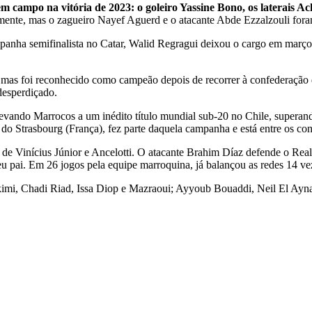
em campo na vitória de 2023: o goleiro Yassine Bono, os laterais 
lmente, mas o zagueiro Nayef Aguerd e o atacante Abde Ezzalzouli fora
anha semifinalista no Catar, Walid Regragui deixou o cargo em março 
 mas foi reconhecido como campeão depois de recorrer à confederação
desperdiçado.
evando Marrocos a um inédito título mundial sub-20 no Chile, superand
 do Strasbourg (França), fez parte daquela campanha e está entre os c
de Vinícius Júnior e Ancelotti. O atacante Brahim Díaz defende o Real
eu pai. Em 26 jogos pela equipe marroquina, já balançou as redes 14 ve
mi, Chadi Riad, Issa Diop e Mazraoui; Ayyoub Bouaddi, Neil El Aynao