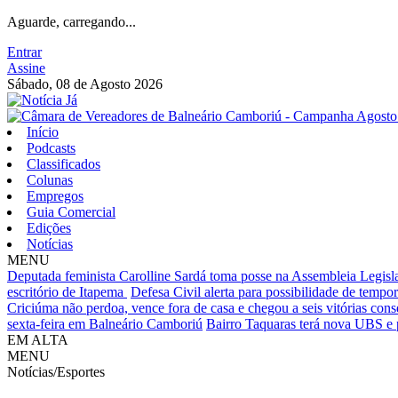
Aguarde, carregando...
Entrar
Assine
Sábado, 08 de Agosto 2026
Início
Podcasts
Classificados
Colunas
Empregos
Guia Comercial
Edições
Notícias
MENU
Deputada feminista Carolline Sardá toma posse na Assembleia Legislat
escritório de Itapema
Defesa Civil alerta para possibilidade de tempora
Criciúma não perdoa, vence fora de casa e chegou a seis vitórias cons
sexta-feira em Balneário Camboriú
Bairro Taquaras terá nova UBS e 
EM ALTA
MENU
Notícias/Esportes