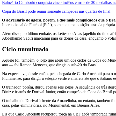
Balneário Camboriú conquista cinco troféus e mais de 30 medalhas n
Copa do Brasil pode reunir somente campeões nas quartas de final
O adversário de agora, porém, é dos mais complicados que o Bra
Internacional de Futebol (Fifa), somente uma posição atrás da própria 
Além disso, no último embate, os Leões do Atlas (apelido do time af
Abdelhamid Sabiri marcaram para os donos da casa, enquanto o volant
Ciclo tumultuado
Aquele foi, também, o jogo que abriu um dos ciclos de Copa do Mund
ano — foi Ramon Menezes, que dirigia o sub-20 do Brasil.
Na expectativa, desde então, pela chegada de Carlo Ancelotti para o
Fluminense, para dirigir a seleção verde e amarela até que o italiano 
O treinador, porém, durou apenas seis jogos. A sequência de três de
Diniz e ir atrás de Dorival Júnior, então campeão da Copa do Brasil p
O trabalho de Dorival à frente da Amarelinha, no entanto, também foi 
casa, pelas eliminatórias, no Monumental, em Buenos Aires.
Eis que Carlo Ancelotti recuperou força na CBF após temporada ruim